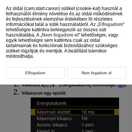
Az oldal (cam.start.canon) sütiket (cookie-kat) használ a
felhasználói élmény növelése és az oldal működésének
és fejlesztésének elemzése érdekében
Itt
részletes
információkat talál a sütik használatáról. Az „
Elfogadom
“
D180-214
lehetőségre kattintva beleegyezik az összes süti
használatába. A „
Nem fogadom el
“ lehetőségre, vagy
Energiatakarékosság
egyik lehetőségre sem kattintva csak az oldal
tartalmainak és funkcióinak biztosításához szükséges
sütiket rögzítjük és mentjük. A beállítást bármikor
Beállíthatja, hogy mikor halványuljon el és kapcsoljon ki a képernyő,
mikor kapcsoljon ki a fényképezőgép, illetve mikor kapcsoljon ki a
módosíthatja.
kereső, ha nem használja a fényképezőgépet (Képernyő elhalványítása,
Képernyő kikapcsolása, Automatikus kikapcsolás és Kereső
kikapcsolása).
Elfogadom
Nem fogadom el
Válassza a(z) [
:
Energiatakarék
] lehetőséget (
).
Válasszon egy opciót.