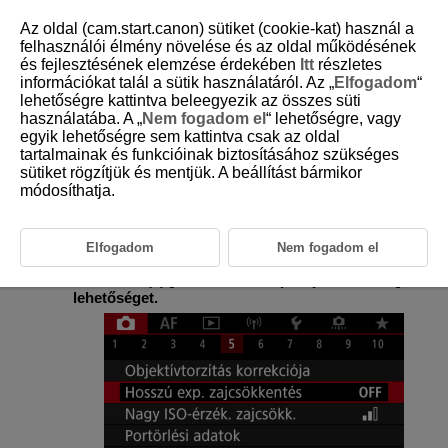
Az oldal (cam.start.canon) sütiket (cookie-kat) használ a
felhasználói élmény növelése és az oldal működésének
és fejlesztésének elemzése érdekében
Itt
részletes
információkat talál a sütik használatáról. Az „
Elfogadom
“
D180-078
lehetőségre kattintva beleegyezik az összes süti
használatába. A „
Nem fogadom el
“ lehetőségre, vagy
Zajcsökkentés hosszú
egyik lehetőségre sem kattintva csak az oldal
expozíciónál
tartalmainak és funkcióinak biztosításához szükséges
sütiket rögzítjük és mentjük. A beállítást bármikor
módosíthatja.
Ezzel a funkcióval csökkentheti az 1 másodperces vagy hosszabb
záridővel készített hosszú expozíciók során jelentkező zajt (pl.
fénypontokat vagy sávokat).
Elfogadom
Nem fogadom el
Válassza a(z) [
:
Hosszú exp. zajcsökkentés
]
lehetőséget.