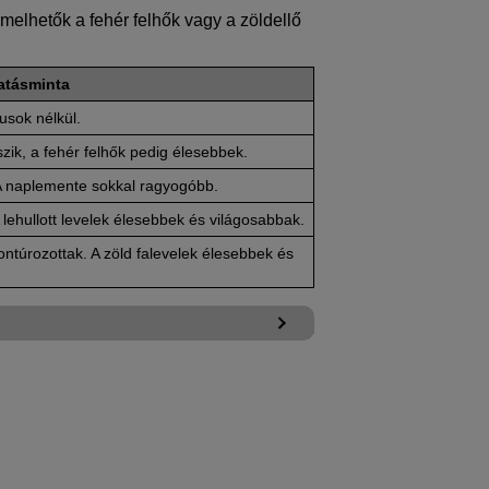
melhetők a fehér felhők vagy a zöldellő
atásminta
usok nélkül.
zik, a fehér felhők pedig élesebbek.
 A naplemente sokkal ragyogóbb.
 lehullott levelek élesebbek és világosabbak.
ntúrozottak. A zöld falevelek élesebbek és