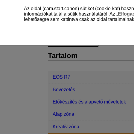
Az oldal (cam.start.canon) sütiket (cookie-kat) ha
információkat talál a sütik használatáról. Az „
Elfog
lehetőségre sem kattintva csak az oldal tartalmainak
EOS R7
Állókép rögzítése és videof
D180-073
Tartalom
EOS R7
Bevezetés
Előkészítés és alapvető műveletek
Alap zóna
Kreatív zóna