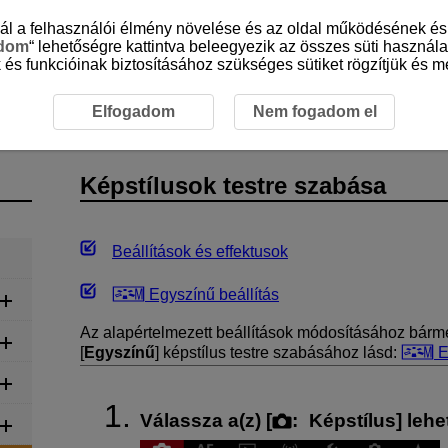
sznál a felhasználói élmény növelése és az oldal működésének 
adom
“ lehetőségre kattintva beleegyezik az összes süti használa
 és funkcióinak biztosításához szükséges sütiket rögzítjük és me
elvétel
Állóképek rögzítése
Képstílusok testre szabása
Elfogadom
Nem fogadom el
Képstílusok testre szabása
Beállítások és effektusok
Egyszínű beállítás
Az alapértelmezett beállítások módosításához bármel
[
Egyszínű
] képstílus testre szabásához lásd:
E
Válassza a(z) [
:
Képstílus
] leh