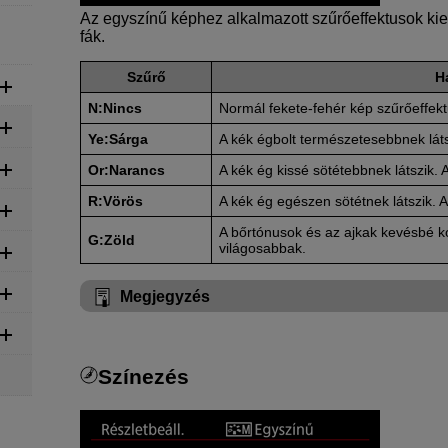
Az egyszínű képhez alkalmazott szűrőeffektusok kie
fák.
Szűrő
H
N:Nincs
Normál fekete-fehér kép szűrőeffekt
Ye:Sárga
A kék égbolt természetesebbnek láts
Or:Narancs
A kék ég kissé sötétebbnek látszik.
R:Vörös
A kék ég egészen sötétnek látszik. A
A bőrtónusok és az ajkak kevésbé ko
G:Zöld
világosabbak.
Megjegyzés
Színezés