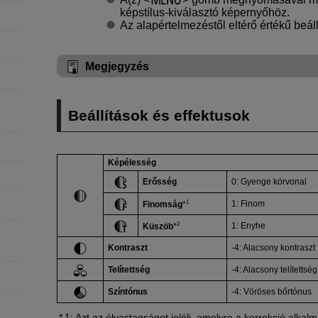
képstílus-kiválasztó képernyőhöz.
Az alapértelmezéstől eltérő értékű beál
Megjegyzés
Beállítások és effektusok
Képélesség
Erősség
0: Gyenge körvonal
1
1: Finom
Finomság
*
2
1: Enyhe
Küszöb
*
Kontraszt
-4: Alacsony kontraszt
Telítettség
-4: Alacsony telítettség
Színtónus
-4: Vöröses bőrtónus
1: Azt az élvastagságot jelöli, amelyre a korrekció alka