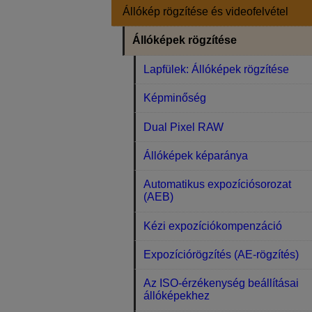
Állókép rögzítése és videofelvétel
Állóképek rögzítése
Lapfülek: Állóképek rögzítése
Képminőség
Dual Pixel RAW
Állóképek képaránya
Automatikus expozíciósorozat
(AEB)
Kézi expozíciókompenzáció
Expozíciórögzítés (AE-rögzítés)
Az ISO-érzékenység beállításai
állóképekhez