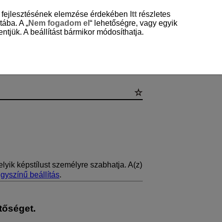
és fejlesztésének elemzése érdekében
Itt
részletes
tába. A „
Nem fogadom el
“ lehetőségre, vagy egyik
ntjük. A beállítást bármikor módosíthatja.
yik képstílust személyre szabhatja. A(z)
gyszínű beállítás
.
etőséget.