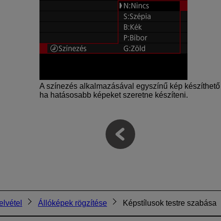
A színezés alkalmazásával egyszínű kép készíthető a
ha hatásosabb képeket szeretne készíteni.
elvétel
Állóképek rögzítése
Képstílusok testre szabása