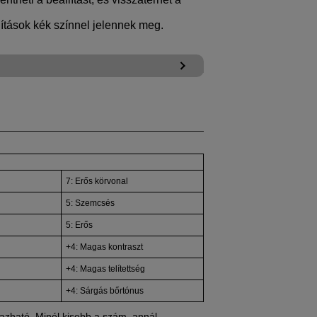
lítások kék színnel jelennek meg.
7: Erős körvonal
5: Szemcsés
5: Erős
+4: Magas kontraszt
+4: Magas telítettség
+4: Sárgás bőrtónus
lmazható. Minél kisebb a szám, annál