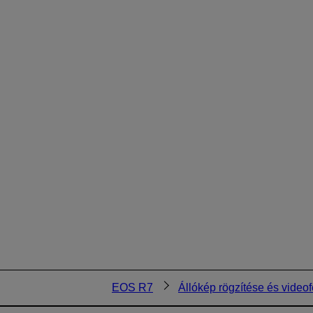
EOS R7
Állókép rögzítése és videof