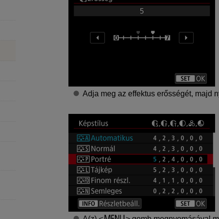
Adja meg az effektus erősségét, majd 
A(z)
gomb megnyomásával menth