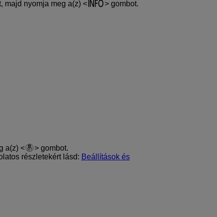
ust, majd nyomja meg a(z)
gombot.
g a(z)
gombot.
olatos részletekért lásd:
Beállítások és