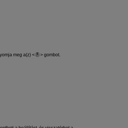
nyomja meg a(z)
gombot.
eti a beállítást, és visszatérhet a