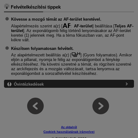
Felvételkészítési tippek
Kövesse a mozgó témát az AF-terület keretével.
Alapértelmezés szerint a(z) [
:
AF-terület
] beállítása [
Teljes AF-
terület
]. Az exponálógomb félig történő lenyomásakor az AF-terület
keretei (1) jelennek meg. Ha a téma fókuszban van, az AF-pont
kékre vált.
Készítsen folyamatosan felvételt.
Az alapértelmezett beállítás a(z) [
] (
Gyors folyamatos
). Amikor
eljön a pillanat, nyomja le félig az exponálógombot a fénykép
elkészítéséhez. Ha követni szeretné a témát, és rögzíteni szeretné
az arckifejezés és a mozgás változásait, tartsa lenyomva az
exponálógombot a sorozatfelvétel készítéséhez.
Óvintézkedések
Az oldalról
Cookiek használatának irányelvei