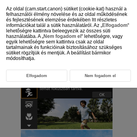
Az oldal (cam.start.canon) sütiket (cookie-kat) használ a
felhasználói élmény növelése és az oldal működésének
és fejlesztésének elemzése érdekében
Itt
részletes
információkat talál a sütik használatáról. Az „
Elfogadom
“
D180-035
lehetőségre kattintva beleegyezik az összes süti
használatába. A „
Nem fogadom el
“ lehetőségre, vagy
Gyermekek mód
egyik lehetőségre sem kattintva csak az oldal
tartalmainak és funkcióinak biztosításához szükséges
sütiket rögzítjük és mentjük. A beállítást bármikor
A(z) [
] (
Gyermekek
) üzemmódot aktív, mozgó gyerekek
módosíthatja.
megörökítéséhez használja. A bőrtónusok élénkebbnek látszanak.
Elfogadom
Nem fogadom el