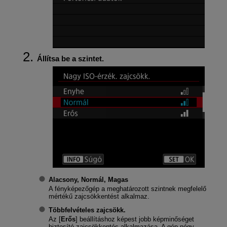
Állítsa be a szintet.
Alacsony, Normál, Magas
A fényképezőgép a meghatározott szintnek megfelelő
mértékű zajcsökkentést alkalmaz.
Többfelvételes zajcsökk.
Az [
Erős
] beállításhoz képest jobb képminőséget
biztosító zajcsökkentés alkalmazása. A gép négy