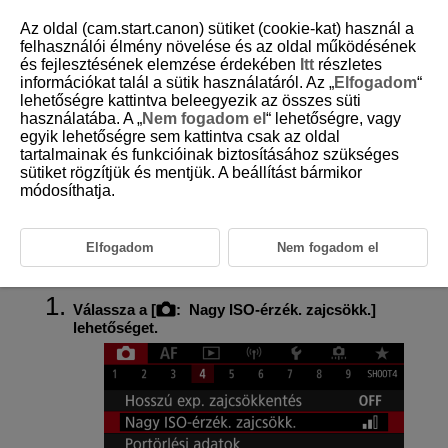
Az oldal (cam.start.canon) sütiket (cookie-kat) használ a
felhasználói élmény növelése és az oldal működésének
és fejlesztésének elemzése érdekében
Itt
részletes
információkat talál a sütik használatáról. Az „
Elfogadom
“
D095-056
lehetőségre kattintva beleegyezik az összes süti
használatába. A „
Nem fogadom el
“ lehetőségre, vagy
Zajcsökkentés nagy ISO-
egyik lehetőségre sem kattintva csak az oldal
érzékenységnél
tartalmainak és funkcióinak biztosításához szükséges
sütiket rögzítjük és mentjük. A beállítást bármikor
módosíthatja.
Ezzel a beállítás a képeken jelentkező zaj csökkentésére szolgál. Ez
különösen hatékony nagy ISO-érzékenység mellett történő
felvételkészítés esetén. Alacsony ISO-érzékenység mellett történő
felvételkészítés esetén a kép sötétebb részein (az árnyékos területeken)
Elfogadom
Nem fogadom el
észlelhető zaj tovább csökken.
Válassza a [
:
Nagy ISO-érzék. zajcsökk.
]
lehetőséget.