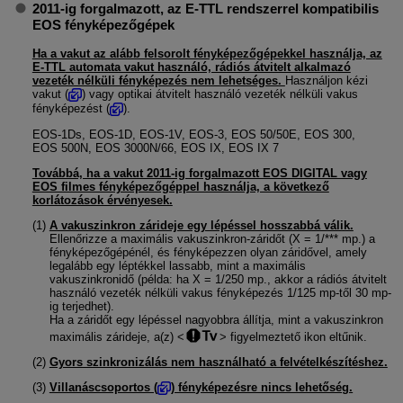
2011-ig forgalmazott, az
E-TTL
rendszerrel kompatibilis
EOS fényképezőgépek
Ha a vakut az alább felsorolt fényképezőgépekkel használja, az
E-TTL
automata vakut használó, rádiós átvitelt alkalmazó
vezeték nélküli fényképezés nem lehetséges.
Használjon kézi
vakut (
) vagy optikai átvitelt használó vezeték nélküli vakus
fényképezést (
).
EOS-1Ds
,
EOS-1D
,
EOS-1V
,
EOS-3
,
EOS 50/50E
,
EOS 300
,
EOS 500N
,
EOS 3000N/66
,
EOS IX
,
EOS IX 7
Továbbá, ha a vakut 2011-ig forgalmazott EOS DIGITAL vagy
EOS filmes fényképezőgéppel használja, a következő
korlátozások érvényesek.
(1)
A vakuszinkron zárideje egy lépéssel hosszabbá válik.
Ellenőrizze a maximális vakuszinkron-záridőt (X = 1/*** mp.) a
fényképezőgépénél, és fényképezzen olyan záridővel, amely
legalább egy léptékkel lassabb, mint a maximális
vakuszinkronidő (példa: ha X = 1/250 mp., akkor a rádiós átvitelt
használó vezeték nélküli vakus fényképezés 1/125 mp-től 30 mp-
ig terjedhet).
Ha a záridőt egy lépéssel nagyobbra állítja, mint a vakuszinkron
maximális zárideje, a(z)
figyelmeztető ikon eltűnik.
(2)
Gyors szinkronizálás nem használható a felvételkészítéshez.
(3)
Villanáscsoportos (
) fényképezésre nincs lehetőség.