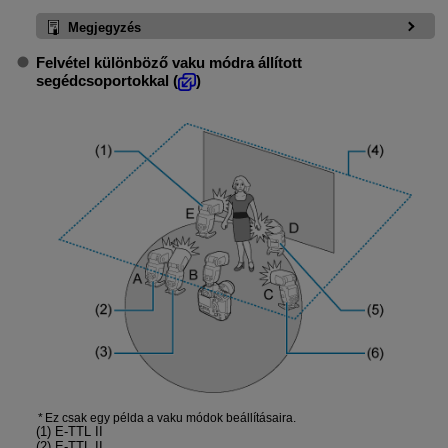
Megjegyzés
Felvétel különböző vaku módra állított
segédcsoportokkal (
)
Ez csak egy példa a vaku módok beállításaira.
(1)
E-TTL II
(2)
E-TTL II