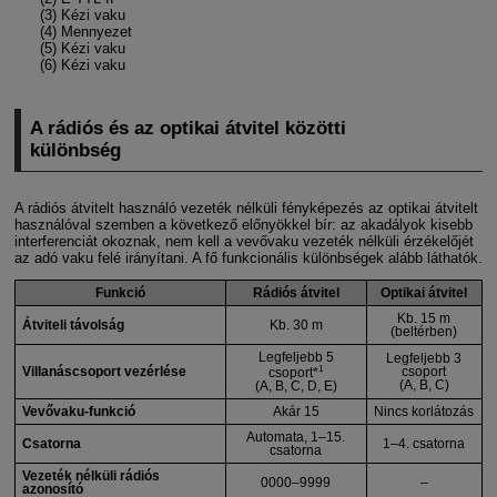
(3) Kézi vaku
(4) Mennyezet
(5) Kézi vaku
(6) Kézi vaku
A rádiós és az optikai átvitel közötti
különbség
A rádiós átvitelt használó vezeték nélküli fényképezés az optikai átvitelt
használóval szemben a következő előnyökkel bír: az akadályok kisebb
interferenciát okoznak, nem kell a vevővaku vezeték nélküli érzékelőjét
az adó vaku felé irányítani. A fő funkcionális különbségek alább láthatók.
Funkció
Rádiós átvitel
Optikai átvitel
Kb. 15 m
Átviteli távolság
Kb. 30 m
(beltérben)
Legfeljebb 5
Legfeljebb 3
1
Villanáscsoport vezérlése
csoport
csoport*
(A, B, C)
(A, B, C, D, E)
Vevővaku-funkció
Akár 15
Nincs korlátozás
Automata, 1–15.
Csatorna
1–4. csatorna
csatorna
Vezeték nélküli rádiós
0000–9999
–
azonosító