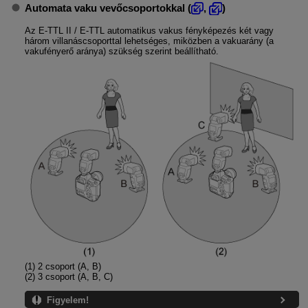
Automata vaku vevőcsoportokkal (
,
)
Az
E-TTL II
/
E-TTL
automatikus vakus fényképezés két vagy
három villanáscsoporttal lehetséges, miközben a vakuarány (a
vakufényerő aránya) szükség szerint beállítható.
(1) 2 csoport (A, B)
(2) 3 csoport (A, B, C)
Figyelem!