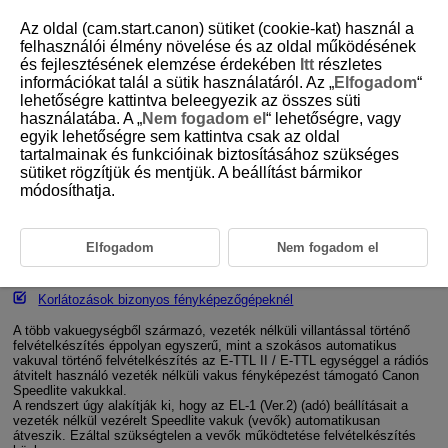
Az oldal (cam.start.canon) sütiket (cookie-kat) használ a
felhasználói élmény növelése és az oldal működésének
és fejlesztésének elemzése érdekében
Itt
részletes
információkat talál a sütik használatáról. Az „
Elfogadom
“
D393-034
lehetőségre kattintva beleegyezik az összes süti
használatába. A „
Nem fogadom el
“ lehetőségre, vagy
Rádiós átvitelt használó vezeték
egyik lehetőségre sem kattintva csak az oldal
nélküli vakus fényképezés
tartalmainak és funkcióinak biztosításához szükséges
sütiket rögzítjük és mentjük. A beállítást bármikor
módosíthatja.
Elhelyezés és tartomány
A rádiós és az optikai átvitel közötti különbség
Elfogadom
Nem fogadom el
Csoportvezérlés
Korlátozások bizonyos fényképezőgépeknél
A több vakuegységből származó, vezeték nélküli villantással történő
felvételkészítés éppolyan egyszerű, mint a szokásos automatikus
vakuval történő felvételkészítés az
E-TTL II
/
E-TTL
egységgel a rádiós
átvitelt használó vezeték nélküli vakus fényképezést támogató Canon
Speedlite vakukkal.
A rendszert úgy alakítják ki, hogy az EL-1 (Ver.2) (adó) beállításait a
vezeték nélkül vezérelt Speedlite vakuk (vevők) automatikusan
átveszik. Ezáltal szükségtelen a vevők működtetése felvételkészítés