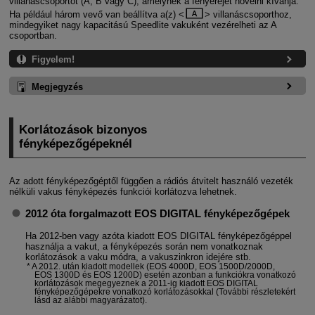
villanáscsoportot (A, B vagy C), amelynek a fényerejét növelni kívánja.
Ha például három vevő van beállítva a(z)
villanáscsoporthoz,
mindegyiket nagy kapacitású Speedlite vakuként vezérelheti az A
csoportban.
Figyelem!
Megjegyzés
Korlátozások bizonyos
fényképezőgépeknél
Az adott fényképezőgéptől függően a rádiós átvitelt használó vezeték
nélküli vakus fényképezés funkciói korlátozva lehetnek.
2012 óta forgalmazott EOS DIGITAL fényképezőgépek
Ha 2012-ben vagy azóta kiadott EOS DIGITAL fényképezőgéppel
használja a vakut, a fényképezés során nem vonatkoznak
korlátozások a vaku módra, a vakuszinkron idejére stb.
A 2012. után kiadott modellek (
EOS 4000D
,
EOS 1500D/2000D
,
EOS 1300D
és
EOS 1200D
) esetén azonban a funkciókra vonatkozó
korlátozások megegyeznek a 2011-ig kiadott EOS DIGITAL
fényképezőgépekre vonatkozó korlátozásokkal (További részletekért
lásd az alábbi magyarázatot).