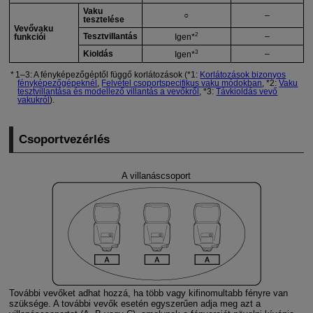
Vaku
○
–
tesztelése
Vevővaku
2
Tesztvillantás
–
Igen*
funkciói
3
Kioldás
–
Igen*
1–3: A fényképezőgéptől függő korlátozások (*1:
Korlátozások bizonyos
fényképezőgépeknél
,
Felvétel csoportspecifikus vaku módokban
, *2:
Vaku
tesztvillantása és modellező villantás a vevőkről
, *3:
Távkioldás vevő
vakukról
).
Csoportvezérlés
A villanáscsoport
További vevőket adhat hozzá, ha több vagy kifinomultabb fényre van
szüksége. A további vevők esetén egyszerűen adja meg azt a