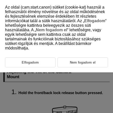
Az oldal (cam.start.canon) sütiket (cookie-kat) használ a
felhasználói élmény növelése és az oldal működésének
és fejlesztésének elemzése érdekében
Itt
részletes
információkat talál a sütik használatáról. Az „
Elfogadom
“
D412-008
lehetőségre kattintva beleegyezik az összes süti
használatába. A „
Nem fogadom el
“ lehetőségre, vagy
Adjusting the Angle of the Camera
egyik lehetőségre sem kattintva csak az oldal
Mount
tartalmainak és funkcióinak biztosításához szükséges
sütiket rögzítjük és mentjük. A beállítást bármikor
módosíthatja.
Adjusting the Tilt of the Camera Mount
Camera Mount Turning
Elfogadom
Nem fogadom el
Adjusting the Tilt of the Camera
Mount
Hold the front/back lock release button pressed.