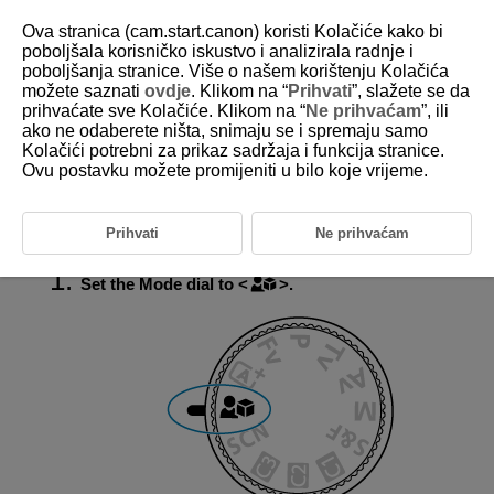
Ova stranica (cam.start.canon) koristi Kolačiće kako bi
poboljšala korisničko iskustvo i analizirala radnje i
poboljšanja stranice. Više o našem korištenju Kolačića
možete saznati
ovdje
. Klikom na “
Prihvati
”, slažete se da
D388-031
prihvaćate sve Kolačiće. Klikom na “
Ne prihvaćam
”, ili
ako ne odaberete ništa, snimaju se i spremaju samo
Movie for Close-up Demos
Kolačići potrebni za prikaz sadržaja i funkcija stranice.
Ovu postavku možete promijeniti u bilo koje vrijeme.
Subjects near the camera can be given priority for focusing. This is
useful for demonstrations, product reviews, or similar situations.
Adjust the brightness or other settings on the Quick Control screen.
Prihvati
Ne prihvaćam
Set the Mode dial to
.