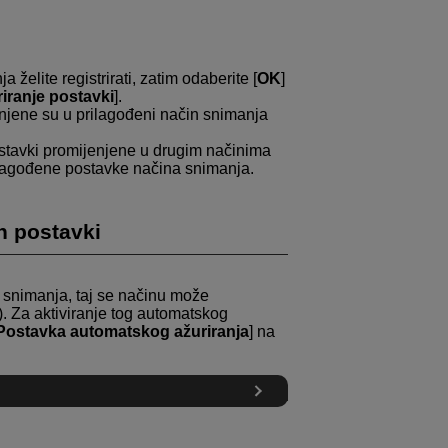
 želite registrirati, zatim odaberite [
OK
]
riranje postavki
].
njene su u prilagođeni način snimanja
stavki promijenjene u drugim načinima
ilagođene postavke načina snimanja.
h postavki
 snimanja, taj se načinu može
. Za aktiviranje tog automatskog
 Postavka automatskog ažuriranja
] na