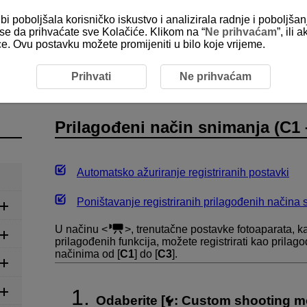
bi poboljšala korisničko iskustvo i analizirala radnje i poboljša
e se da prihvaćate sve Kolačiće. Klikom na “
Ne prihvaćam
”, ili
ice. Ovu postavku možete promijeniti u bilo koje vrijeme.
gođeni način snimanja (C1–C3)
Prihvati
Ne prihvaćam
Prilagođeni način snimanja (C1 
Automatsko ažuriranje registriranih postavki
Poništavanje registriranih prilagođenih načina
U načinu
, trenutačne postavke fotoaparata, k
prilagođenih funkcija, možete registrirati kao prilag
načinima od [
C1
] do [
C3
].
Odaberite [
:
Custom shooting m