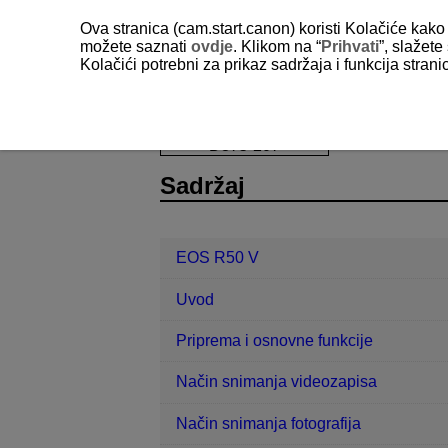
Ova stranica (cam.start.canon) koristi Kolačiće kako 
možete saznati
ovdje
. Klikom na “
Prihvati
”, slažet
Kolačići potrebni za prikaz sadržaja i funkcija stran
EOS R50 V
Podešavanje
Prila
D375-207
Sadržaj
EOS R50 V
Uvod
Priprema i osnovne funkcije
Način snimanja videozapisa
Način snimanja fotografija