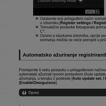
Odaberite koji prilagođeni način snimanja
u izborniku [
Register settings / Regist
Trenutačne postavke fotoaparata pohra
C*.
Ovisno o stavkama izbornika, opcije po
snimanja možda se neće prenijeti u pr
Automatsko ažuriranje registrirani
Promijenite li neku postavku u prilagođenom načinu
automatski ažurirati novom postavkom (Auto update)
ažuriranja, u koraku 2 podesite [
Auto update set. /
[
Enable/Omogućeno
].
Oprez