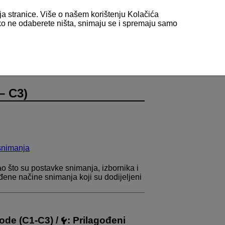
nja stranice. Više o našem korištenju Kolačića
 ako ne odaberete ništa, snimaju se i spremaju samo
– C3)
 snimanja
ao što su postavke snimanja, izbornika i
ođene načine snimanja koji su dodijeljeni
ode (C1-C3)
/
:
Prilagođeni