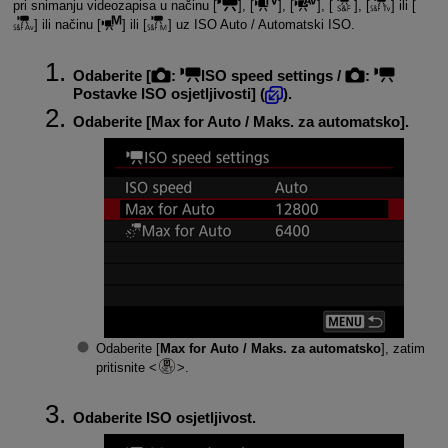
pri snimanju videozapisa u načinu [
], [
], [
], [
], [
] ili [
] ili načinu [
] ili [
] uz ISO Auto / Automatski ISO.
Odaberite [
:
ISO speed settings
/
:
Postavke ISO osjetljivosti
] (
).
Odaberite [
Max for Auto / Maks. za automatsko
].
Odaberite [
Max for Auto / Maks. za automatsko
], zatim
pritisnite
.
Odaberite ISO osjetljivost.