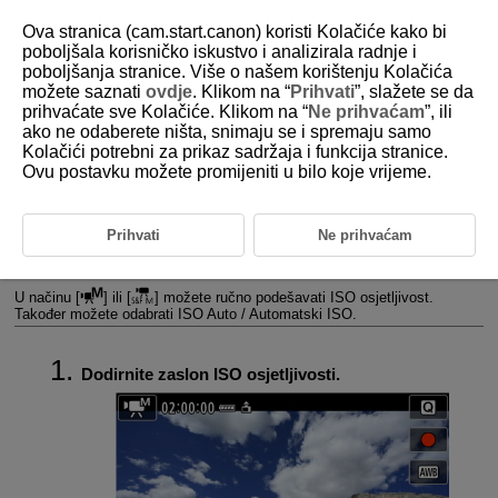
Ova stranica (cam.start.canon) koristi Kolačiće kako bi
poboljšala korisničko iskustvo i analizirala radnje i
poboljšanja stranice. Više o našem korištenju Kolačića
možete saznati
ovdje
. Klikom na “
Prihvati
”, slažete se da
D375-066
prihvaćate sve Kolačiće. Klikom na “
Ne prihvaćam
”, ili
ako ne odaberete ništa, snimaju se i spremaju samo
Postavke ISO osjetljivosti za
Kolačići potrebni za prikaz sadržaja i funkcija stranice.
videozapise
Ovu postavku možete promijeniti u bilo koje vrijeme.
Max for Auto / Maks. za automatsko
Prihvati
Ne prihvaćam
Max for Auto /
Maks. za automatsko
U načinu [
] ili [
] možete ručno podešavati ISO osjetljivost.
Također možete odabrati ISO Auto / Automatski ISO.
Dodirnite zaslon ISO osjetljivosti.