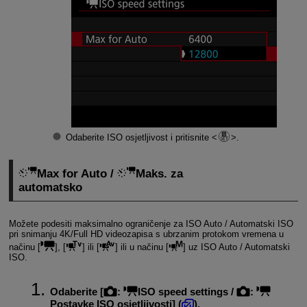
Odaberite ISO osjetljivost i pritisnite
.
Max for Auto /
Maks. za
automatsko
Možete podesiti maksimalno ograničenje za ISO Auto / Automatski ISO
pri snimanju 4K/Full HD videozapisa s ubrzanim protokom vremena u
načinu [
], [
] ili [
] ili u načinu [
] uz ISO Auto / Automatski
ISO.
Odaberite [
:
ISO speed settings
/
:
Postavke ISO osjetljivosti
] (
).