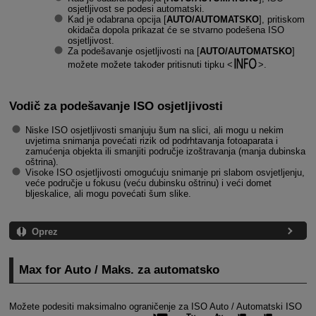
osjetljivost se podesi automatski.
Kad je odabrana opcija [
AUTO/AUTOMATSKO
], pritiskom
okidača dopola prikazat će se stvarno podešena ISO
osjetljivost.
Za podešavanje osjetljivosti na [
AUTO/AUTOMATSKO
]
možete možete također pritisnuti tipku
.
Vodič za podešavanje ISO osjetljivosti
Niske ISO osjetljivosti smanjuju šum na slici, ali mogu u nekim
uvjetima snimanja povećati rizik od podrhtavanja fotoaparata i
zamućenja objekta ili smanjiti područje izoštravanja (manja dubinska
oštrina).
Visoke ISO osjetljivosti omogućuju snimanje pri slabom osvjetljenju,
veće područje u fokusu (veću dubinsku oštrinu) i veći domet
bljeskalice, ali mogu povećati šum slike.
Oprez
Max for Auto / Maks. za automatsko
Možete podesiti maksimalno ograničenje za ISO Auto / Automatski ISO