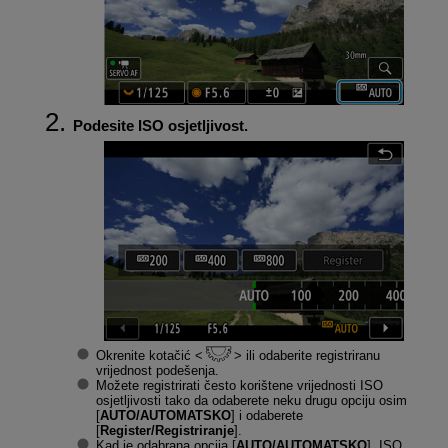
Podesite ISO osjetljivost.
Okrenite kotačić
ili odaberite registriranu
vrijednost podešenja.
Možete registrirati često korištene vrijednosti ISO
osjetljivosti tako da odaberete neku drugu opciju osim
[
AUTO/AUTOMATSKO
] i odaberete
[
Register/Registriranje
].
Kad je odabrana opcija [
AUTO/AUTOMATSKO
], ISO