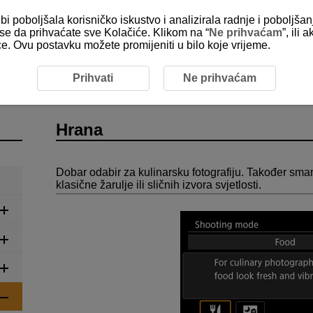
bi poboljšala korisničko iskustvo i analizirala radnje i poboljša
e se da prihvaćate sve Kolačiće. Klikom na “
Ne prihvaćam
”, ili
ice. Ovu postavku možete promijeniti u bilo koje vrijeme.
ija
Hrana
Prihvati
Ne prihvaćam
Hrana
Dobar odabir za kulinarsku fotografiju. Također sman
klasične žarulje ili sličnih izvora svjetlosti.