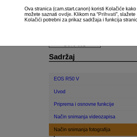
Ova stranica (cam.start.canon) koristi Kolačiće kako 
možete saznati
ovdje
. Klikom na “
Prihvati
”, slažet
Kolačići potrebni za prikaz sadržaja i funkcija stran
EOS R50 V
Način snimanja fotograf
D375-052
Sadržaj
EOS R50 V
Uvod
Priprema i osnovne funkcije
Način snimanja videozapisa
Način snimanja fotografija