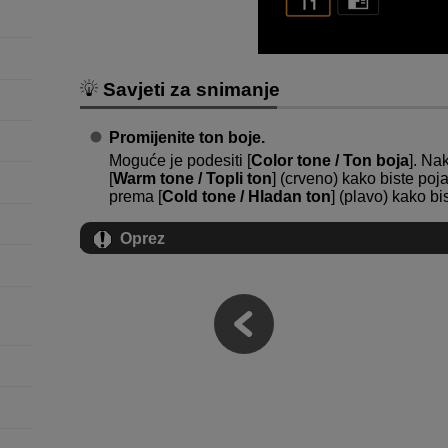
Savjeti za snimanje
Promijenite ton boje.
Moguće je podesiti [
Color tone / Ton boja
]. Na
[
Warm tone / Topli ton
] (crveno) kako biste poja
prema [
Cold tone / Hladan ton
] (plavo) kako bi
Oprez