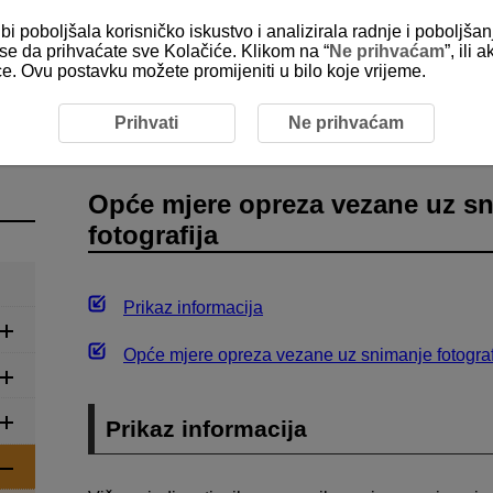
bi poboljšala korisničko iskustvo i analizirala radnje i poboljša
e se da prihvaćate sve Kolačiće. Klikom na “
Ne prihvaćam
”, ili
ice. Ovu postavku možete promijeniti u bilo koje vrijeme.
 i videozapisa
Snimanje fotografija
Opće mjere opreza v
Prihvati
Ne prihvaćam
Opće mjere opreza vezane uz s
fotografija
Prikaz informacija
Opće mjere opreza vezane uz snimanje fotograf
Prikaz informacija