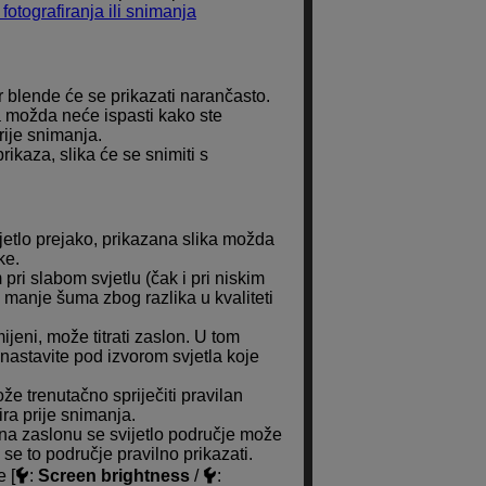
fotografiranja ili snimanja
 blende će se prikazati narančasto.
a možda neće ispasti kako ste
rije snimanja.
ikaza, slika će se snimiti s
vjetlo prejako, prikazana slika možda
ke.
 pri slabom svjetlu (čak i pri niskim
 manje šuma zbog razlika u kvaliteti
mijeni, može titrati zaslon. U tom
nastavite pod izvorom svjetla koje
 trenutačno spriječiti pravilan
zira prije snimanja.
, na zaslonu se svijetlo područje može
 se to područje pravilno prikazati.
e [
:
Screen brightness
/
: