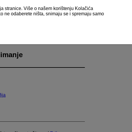
nja stranice. Više o našem korištenju Kolačića
 ako ne odaberete ništa, snimaju se i spremaju samo
ezane uz snimanje fotografija
nimanje
ija