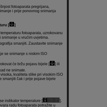
šnjost fotoaparata pregrijana,
snimanje i prije ponovnog snimanja
uru [
]
 temperaturu fotoaparata, uzrokovanu
 snimanje u vrućim uvjetima.
tografija smanjiti. Zaustavite snimanje
uje se snimanje s niskim ISO
kovat će bržu pojavu bijele [
] ili
 kad ne snimate.
visoka, kvaliteta slike pri visokim ISO
 smanjiti čak i prije pojave bijele
se indikator temperature [
].
vara radu fotoaparata potražite u