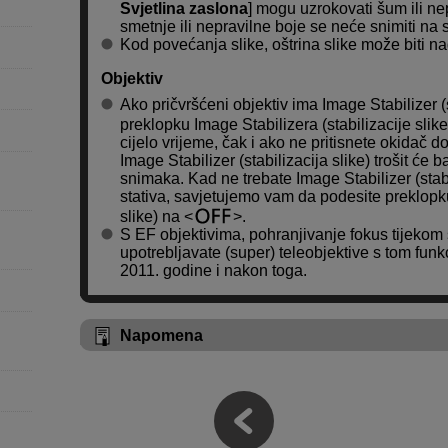
Svjetlina zaslona
] mogu uzrokovati šum ili n
smetnje ili nepravilne boje se neće snimiti na s
Kod povećanja slike, oštrina slike može biti na
Objektiv
Ako pričvršćeni objektiv ima Image Stabilizer (s
preklopku Image Stabilizera (stabilizacije slik
cijelo vrijeme, čak i ako ne pritisnete okidač 
Image Stabilizer (stabilizacija slike) trošit će 
snimaka. Kad ne trebate Image Stabilizer (stabil
stativa, savjetujemo vam da podesite preklopku
slike) na
.
S EF objektivima, pohranjivanje fokus tijeko
upotrebljavate (super) teleobjektive s tom fun
2011. godine i nakon toga.
Napomena