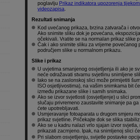
poglavlju
Prikaz indikatora upozorenja tijekom 
videozapisa
.
Rezultati snimanja
Kod uvećanog prikaza, brzina zatvarača i otvor
Ako snimite sliku dok je povećana, ekspozicij
očekivali. Vratite se na normalan prikaz slike p
Čak i ako snimite sliku za vrijeme povećanog pr
područjem slike u normalnom prikazu.
Slike i prikaz
U uvjetima smanjenog osvjetljenja ili ako je s
neće odražavati stvarnu svjetlinu snimljene sli
Iako se na zaslonskoj slici može primijetiti šum
ISO osjetljivostima), na vašim snimkama bit će
između prikazane slike i samih snimaka.
Ako se izvor svjetlosti (osvjetljenje) u slici pro
slučaju privremeno zaustavite snimanje pa ga 
ćete upotrebljavati.
Usmjeravanje fotoaparata u drugom smjeru može
prikaz svjetline. Pričekajte dok se slika stabili
Ako se u kadru nalazi vrlo sjajan izvor svjetla
prikazati zacrnjeno. Ipak, na snimljenoj slici će
Pri slabom osvjetljenju, svijetle postavke opcij