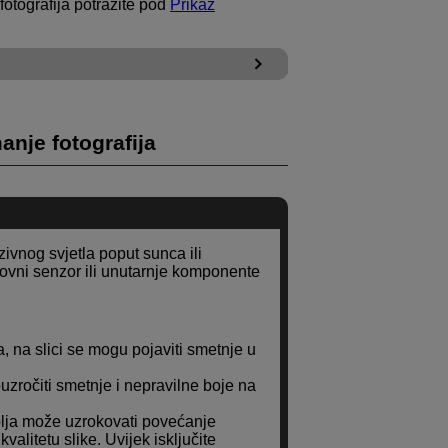
otografija potražite pod
Prikaz
nje fotografija
ivnog svjetla poput sunca ili
kovni senzor ili unutarnje komponente
, na slici se mogu pojaviti smetnje u
zročiti smetnje i nepravilne boje na
lja može uzrokovati povećanje
valitetu slike. Uvijek isključite