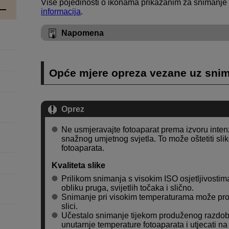
Više pojedinosti o ikonama prikazanim za snimanje f
informacija
.
Napomena
Opće mjere opreza vezane uz snima
Oprez
Ne usmjeravajte fotoaparat prema izvoru intenz
snažnog umjetnog svjetla. To može oštetiti sli
fotoaparata.
Kvaliteta slike
Prilikom snimanja s visokim ISO osjetljivostima
obliku pruga, svijetlih točaka i slično.
Snimanje pri visokim temperaturama može prou
slici.
Učestalo snimanje tijekom produženog razdob
unutarnje temperature fotoaparata i utjecati na k