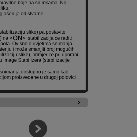
epravilne boje na snimkama. No,
liku.
glašenija od stvarne.
tabilizaciju slike) pa postavite
e) na
, stabilizacija će raditi
dopola. Ovisno o uvjetima snimanja,
bateriju i može smanjiti broj mogućih
izaciju slike), primjerice pri uporabi
 Image Stabilizera (stabilizacije
m snimanja dostupno je samo kad
kcijom proizvedene u drugoj polovici