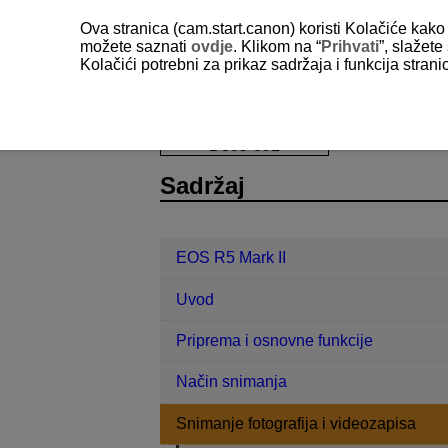
Ova stranica (cam.start.canon) koristi Kolačiće kako 
možete saznati
ovdje
. Klikom na “
Prihvati
”, slažet
Kolačići potrebni za prikaz sadržaja i funkcija stran
EOS R5 Mark II
Snimanje fotografija
D305-091
Sadržaj
EOS R5 Mark II
Uvod
Priprema i osnovne funkcije
Način snimanja
Snimanje fotografija i videozapisa