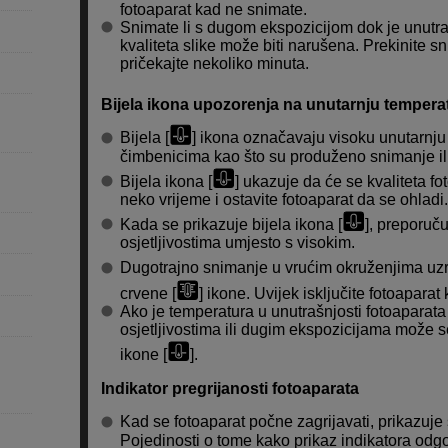
fotoaparat kad ne snimate.
Snimate li s dugom ekspozicijom dok je unutra
kvaliteta slike može biti narušena. Prekinite 
pričekajte nekoliko minuta.
Bijela ikona upozorenja na unutarnju temperat
Bijela [
] ikona označavaju visoku unutarnju
čimbenicima kao što su produženo snimanje ili
Bijela ikona [
] ukazuje da će se kvaliteta fo
neko vrijeme i ostavite fotoaparat da se ohladi.
Kada se prikazuje bijela ikona [
], preporuč
osjetljivostima umjesto s visokim.
Dugotrajno snimanje u vrućim okruženjima uzro
crvene [
] ikone. Uvijek isključite fotoaparat
Ako je temperatura u unutrašnjosti fotoaparata 
osjetljivostima ili dugim ekspozicijama može se
ikone [
].
Indikator pregrijanosti fotoaparata
Kad se fotoaparat počne zagrijavati, prikazuje 
Pojedinosti o tome kako prikaz indikatora odgo