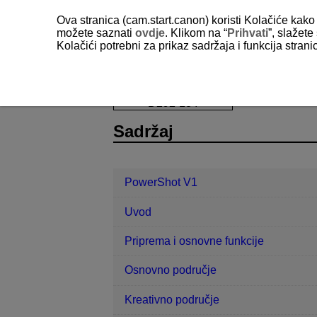
Ova stranica (cam.start.canon) koristi Kolačiće kako 
možete saznati
ovdje
. Klikom na “
Prihvati
”, slažet
Kolačići potrebni za prikaz sadržaja i funkcija stran
PowerShot V1
Podešavanje
Len
D292-184
Sadržaj
PowerShot V1
Uvod
Priprema i osnovne funkcije
Osnovno područje
Kreativno područje