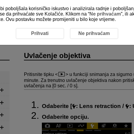
bi poboljšala korisničko iskustvo i analizirala radnje i poboljša
e se da prihvaćate sve Kolačiće. Klikom na “
Ne prihvaćam
”, ili
ice. Ovu postavku možete promijeniti u bilo koje vrijeme.
s Retraction
Prihvati
Ne prihvaćam
Uvlačenje objektiva
Pritisnite tipku
u funkciji snimanja za sigurno 
minute. Za trenutno uvlačenje objektiva nakon pritis
uvlačenja na [0 sec. / 0 s].
Odaberite [
:
Lens retraction
/
:
Odaberite opciju.