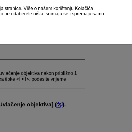
nja stranice. Više o našem korištenju Kolačića
 ako ne odaberete ništa, snimaju se i spremaju samo
uvlačenje objektiva nakon približno 1
ka tipke
, podesite vrijeme
Uvlačenje objektiva
] (
).