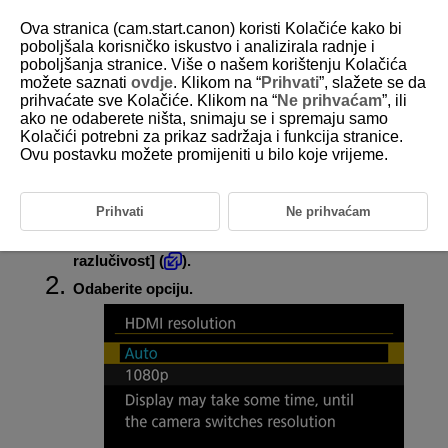
Ova stranica (cam.start.canon) koristi Kolačiće kako bi
poboljšala korisničko iskustvo i analizirala radnje i
poboljšanja stranice. Više o našem korištenju Kolačića
možete saznati
ovdje
. Klikom na “
Prihvati
”, slažete se da
D292-182
prihvaćate sve Kolačiće. Klikom na “
Ne prihvaćam
”, ili
ako ne odaberete ništa, snimaju se i spremaju samo
HDMI razlučivost
Kolačići potrebni za prikaz sadržaja i funkcija stranice.
Ovu postavku možete promijeniti u bilo koje vrijeme.
Podesite izlaznu razlučivost slike, koja se primjenjuje kada je fotoaparat
spojen HDMI kabelom na televizor ili vanjski uređaj za snimanje.
Prihvati
Ne prihvaćam
Odaberite [
:
HDMI resolution
/
:
HDMI
razlučivost
] (
).
Odaberite opciju.