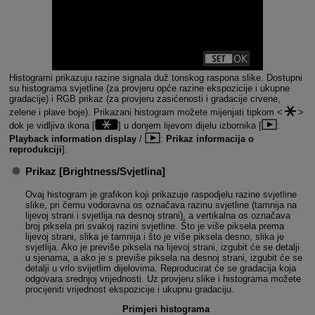
Histogrami prikazuju razine signala duž tonskog raspona slike. Dostupni
su histograma svjetline (za provjeru opće razine ekspozicije i ukupne
gradacije) i RGB prikaz (za provjeru zasićenosti i gradacije crvene,
zelene i plave boje). Prikazani histogram možete mijenjati tipkom
dok je vidljiva ikona [
] u donjem lijevom dijelu izbornika [
:
Playback information display
/
:
Prikaz informacija o
reprodukciji
].
Prikaz [
Brightness/Svjetlina
]
Ovaj histogram je grafikon koji prikazuje raspodjelu razine svjetline
slike, pri čemu vodoravna os označava razinu svjetline (tamnija na
lijevoj strani i svjetlija na desnoj strani), a vertikalna os označava
broj piksela pri svakoj razini svjetline. Što je više piksela prema
lijevoj strani, slika je tamnija i što je više piksela desno, slika je
svjetlija. Ako je previše piksela na lijevoj strani, izgubit će se detalji
u sjenama, a ako je s previše piksela na desnoj strani, izgubit će se
detalji u vrlo svijetlim dijelovima. Reproducirat će se gradacija koja
odgovara srednjoj vrijednosti. Uz provjeru slike i histograma možete
procijeniti vrijednost ekspozicije i ukupnu gradaciju.
Primjeri histograma