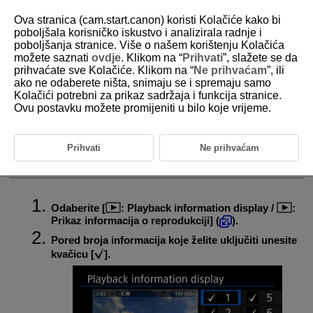
Ova stranica (cam.start.canon) koristi Kolačiće kako bi
poboljšala korisničko iskustvo i analizirala radnje i
poboljšanja stranice. Više o našem korištenju Kolačića
možete saznati
ovdje
. Klikom na “
Prihvati
”, slažete se da
D292-133
prihvaćate sve Kolačiće. Klikom na “
Ne prihvaćam
”, ili
ako ne odaberete ništa, snimaju se i spremaju samo
Podešavanje prikaza informacija o
Kolačići potrebni za prikaz sadržaja i funkcija stranice.
reprodukciji
Ovu postavku možete promijeniti u bilo koje vrijeme.
Histogram
Prihvati
Ne prihvaćam
Možete definirati izbornike i prateće informacije koje će se prikazivati
tijekom reprodukcije snimke.
Odaberite [
:
Playback information display
/
:
Prikaz informacija o reprodukciji
] (
).
Pored broja informacija koje želite uključiti unesite
kvačicu [
].