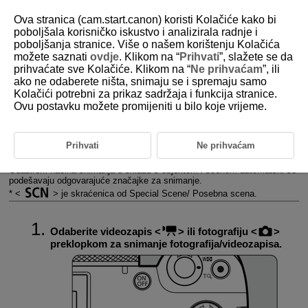
Ova stranica (cam.start.canon) koristi Kolačiće kako bi
poboljšala korisničko iskustvo i analizirala radnje i
poboljšanja stranice. Više o našem korištenju Kolačića
možete saznati
ovdje
. Klikom na “
Prihvati
”, slažete se da
D292-029
prihvaćate sve Kolačiće. Klikom na “
Ne prihvaćam
”, ili
ako ne odaberete ništa, snimaju se i spremaju samo
Način Special scene / Posebna
Kolačići potrebni za prikaz sadržaja i funkcija stranice.
scena
Ovu postavku možete promijeniti u bilo koje vrijeme.
Snimanje videozapisa
Prihvati
Ne prihvaćam
Snimanje fotografija
Odabirom načina snimanja u skladu s objektom i scenom automatski se
podešavaju odgovarajuće značajke za snimanje.
*
je skraćenica od Special Scene/ Posebna scena.
Odaberite videozapis
ili fotografiju
preklopkom za snimanje fotografija/videozapisa.