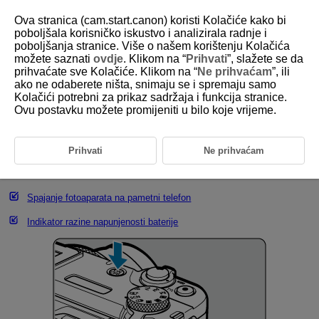
Ova stranica (cam.start.canon) koristi Kolačiće kako bi
poboljšala korisničko iskustvo i analizirala radnje i
poboljšanja stranice. Više o našem korištenju Kolačića
možete saznati
ovdje
. Klikom na “
Prihvati
”, slažete se da
D292-018
prihvaćate sve Kolačiće. Klikom na “
Ne prihvaćam
”, ili
ako ne odaberete ništa, snimaju se i spremaju samo
Uključivanje
Kolačići potrebni za prikaz sadržaja i funkcija stranice.
Ovu postavku možete promijeniti u bilo koje vrijeme.
Podešavanje jezika prikaza
Podešavanje datuma, vremena i vremenske zone
Prihvati
Ne prihvaćam
Podešavanje zaporke
Spajanje fotoaparata na pametni telefon
Indikator razine napunjenosti baterije