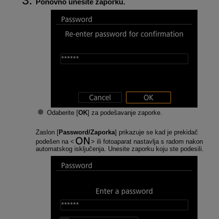
Ponovno unesite zaporku.
Odaberite [
OK
] za podešavanje zaporke.
Zaslon [
Password/Zaporka
] prikazuje se kad je prekidač
podešen na
ili fotoaparat nastavlja s radom nakon
automatskog isključenja. Unesite zaporku koju ste podesili.