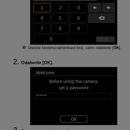
Unesite šesteroznamenkasti broj, zatim odaberite [
OK
].
Odaberite [
OK
].