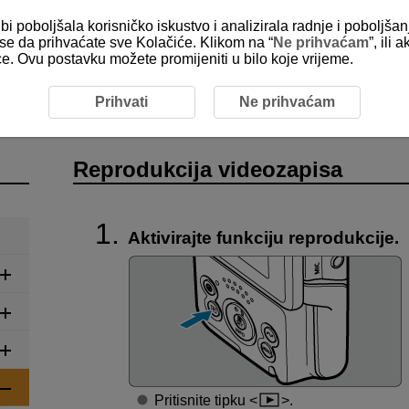
bi poboljšala korisničko iskustvo i analizirala radnje i poboljša
e se da prihvaćate sve Kolačiće. Klikom na “
Ne prihvaćam
”, ili
ice. Ovu postavku možete promijeniti u bilo koje vrijeme.
eprodukcija videozapisa
Prihvati
Ne prihvaćam
Reprodukcija videozapisa
Aktivirajte funkciju reprodukcije.
Pritisnite tipku
.