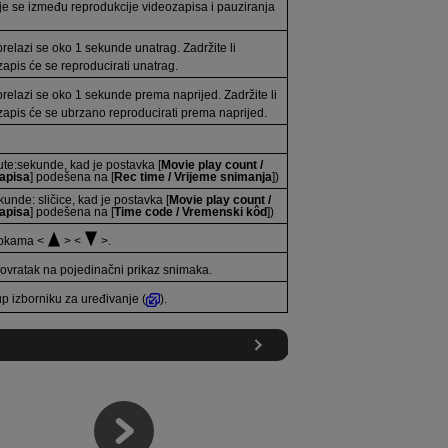
e se između reprodukcije videozapisa i pauziranja
relazi se oko 1 sekunde unatrag. Zadržite li
zapis će se reproducirati unatrag.
relazi se oko 1 sekunde prema naprijed. Zadržite li
zapis će se ubrzano reproducirati prema naprijed.
ute:sekunde, kad je postavka [
Movie play count /
zapisa
] podešena na [
Rec time / Vrijeme snimanja
])
unde: sličice, kad je postavka [
Movie play count /
zapisa
] podešena na [
Time code / Vremenski kôd
])
tipkama
.
ovratak na pojedinačni prikaz snimaka.
up izborniku za uređivanje (
).