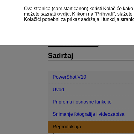
Ova stranica (cam.start.canon) koristi Kolačiće kako 
možete saznati
ovdje
. Klikom na “
Prihvati
”, slažet
Kolačići potrebni za prikaz sadržaja i funkcija stran
PowerShot V10
Reprodukcija
R
D250-047
Sadržaj
PowerShot V10
Uvod
Priprema i osnovne funkcije
Snimanje fotografija i videozapisa
Reprodukcija