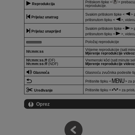
Pritiskom tipke
prebacuj
Reprodukcija
reprodukcije.
Svakim pritiskom tipke
p
Prijelaz unatrag
pritisnutom tipku
, video
Svakim pritiskom tipke
p
Prijelaz unaprijed
pritisnutom tipku
, video
Položaj reprodukcije
Vrijeme reprodukcije (sati:min
hh:mm:ss
Mjerenje reprodukcije video
hh:mm:ss.ff
(DF)
Vremenski kôd (sati:minute:sek
hh:mm:ss:ff
(NDF)
Mjerenje reprodukcije video
Glasnoća
Glasnoću zvučnika podesite 
Pritisnite tipku
za p
Pritisnite tipku
za prist
Uređivanje
Oprez