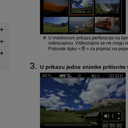
U indeksnom prikazu perforacije na lije
videozapisu. Videozapisi se ne mogu re
Pritisnite tipku
za prijelaz na poje
U prikazu jedne snimke pritisnite