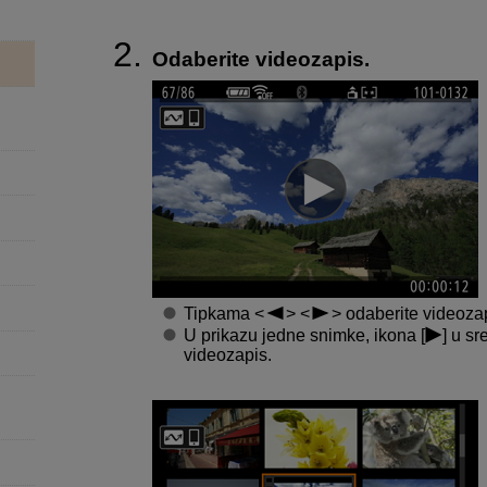
Odaberite videozapis.
Tipkama
odaberite videozap
U prikazu jedne snimke, ikona [
] u s
videozapis.