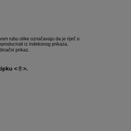
vom rubu slike označavaju da je riječ o
producirati iz indeksnog prikaza.
dinačni prikaz.
 tipku
.