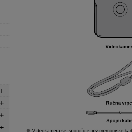
Videokame
Ručna vrpc
Spojni kabe
Videokamera se isporučuje bez memorijske kart