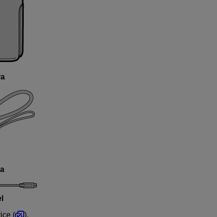
ra
a
l
ice (
).