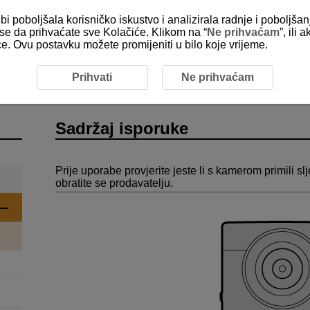
bi poboljšala korisničko iskustvo i analizirala radnje i poboljša
e se da prihvaćate sve Kolačiće. Klikom na “
Ne prihvaćam
”, ili
ice. Ovu postavku možete promijeniti u bilo koje vrijeme.
sporuke
Prihvati
Ne prihvaćam
Sadržaj isporuke
Prije uporabe provjerite jeste li s kamerom primili sl
obratite se prodavatelju.