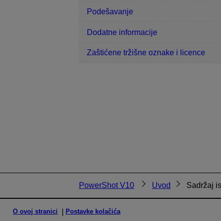
Podešavanje
Dodatne informacije
Zaštićene tržišne oznake i licence
PowerShot V10
Uvod
Sadržaj i
O ovoj stranici
Postavke kolačića