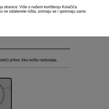
nja stranice. Više o našem korištenju Kolačića
 ako ne odaberete ništa, snimaju se i spremaju samo
jedeći pribor. Ako nešto nedostaje,