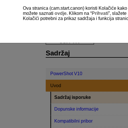
Ova stranica (cam.start.canon) koristi Kolačiće kako 
možete saznati
ovdje
. Klikom na “
Prihvati
”, slažet
Kolačići potrebni za prikaz sadržaja i funkcija stran
PowerShot V10
Uvod
Sadržaj i
D250-003
Sadržaj
PowerShot V10
Uvod
Sadržaj isporuke
Dopunske informacije
Kompatibilni pribor