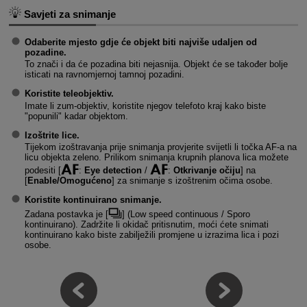
Savjeti za snimanje
Odaberite mjesto gdje će objekt biti najviše udaljen od
pozadine.
To znači i da će pozadina biti nejasnija. Objekt će se također bolje
isticati na ravnomjernoj tamnoj pozadini.
Koristite teleobjektiv.
Imate li zum-objektiv, koristite njegov telefoto kraj kako biste
"popunili" kadar objektom.
Izoštrite lice.
Tijekom izoštravanja prije snimanja provjerite svijetli li točka AF-a na
licu objekta zeleno. Prilikom snimanja krupnih planova lica možete
podesiti [
:
Eye detection
/
:
Otkrivanje očiju
] na
[
Enable/Omogućeno
] za snimanje s izoštrenim očima osobe.
Koristite kontinuirano snimanje.
Zadana postavka je [
] (
Low speed continuous / Sporo
kontinuirano
). Zadržite li okidač pritisnutim, moći ćete snimati
kontinuirano kako biste zabilježili promjene u izrazima lica i pozi
osobe.