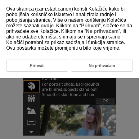
Ova stranica (cam.start.canon) koristi Kolačiće kako bi
poboljšala korisničko iskustvo i analizirala radnje i
poboljšanja stranice. Više o našem korištenju Kolačića
možete saznati
ovdje
. Klikom na “
Prihvati
”, slažete se da
D271-031
prihvaćate sve Kolačiće. Klikom na “
Ne prihvaćam
”, ili
ako ne odaberete ništa, snimaju se i spremaju samo
Način Portrait/Portret
Kolačići potrebni za prikaz sadržaja i funkcija stranice.
Ovu postavku možete promijeniti u bilo koje vrijeme.
Upotrijebite način [
] (
Portrait/Portret
) kako biste zamutili pozadinu i
istaknuli osobu koju fotografirate. Pritom također tonovi kože i kosa
izgledaju mekši.
Prihvati
Ne prihvaćam