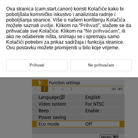
Ova stranica (cam.start.canon) koristi Kolačiće kako bi
poboljšala korisničko iskustvo i analizirala radnje i
poboljšanja stranice. Više o našem korištenju Kolačića
možete saznati
ovdje
. Klikom na “
Prihvati
”, slažete se da
D101-180
prihvaćate sve Kolačiće. Klikom na “
Ne prihvaćam
”, ili
ako ne odaberete ništa, snimaju se i spremaju samo
Eko način rada
Kolačići potrebni za prikaz sadržaja i funkcija stranice.
Ovu postavku možete promijeniti u bilo koje vrijeme.
Omogućuje smanjenje potrošnje baterije u načinu snimanja. Ako se
fotoaparat ne koristi, zaslon će se zatamniti kako bi se štedjela baterija.
Prihvati
Ne prihvaćam
Odaberite [
:
Eco mode
/
:
Eko način rada
].