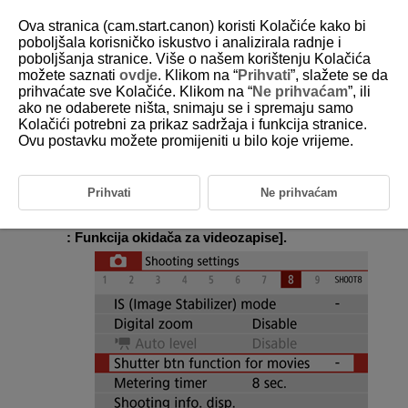
Ova stranica (cam.start.canon) koristi Kolačiće kako bi
poboljšala korisničko iskustvo i analizirala radnje i
poboljšanja stranice. Više o našem korištenju Kolačića
možete saznati
ovdje
. Klikom na “
Prihvati
”, slažete se da
D101-105
prihvaćate sve Kolačiće. Klikom na “
Ne prihvaćam
”, ili
ako ne odaberete ništa, snimaju se i spremaju samo
Funkcija okidača za videozapise
Kolačići potrebni za prikaz sadržaja i funkcija stranice.
Ovu postavku možete promijeniti u bilo koje vrijeme.
Možete podesiti funkcije dostupne tijekom snimanja videozapisa
pritiskom tipke zatvarača dopola ili dokraja.
Prihvati
Ne prihvaćam
Odaberite [
:
Shutter btn function for movies
/
:
Funkcija okidača za videozapise
].