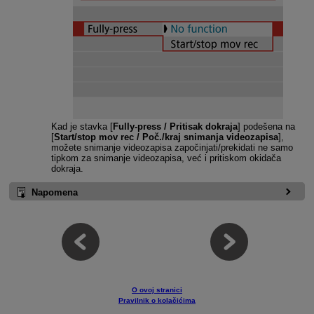
Kad je stavka [
Fully-press / Pritisak dokraja
] podešena na
[
Start/stop mov rec / Poč./kraj snimanja videozapisa
],
možete snimanje videozapisa započinjati/prekidati ne samo
tipkom za snimanje videozapisa, već i pritiskom okidača
dokraja.
Napomena
O ovoj stranici
Pravilnik o kolačićima