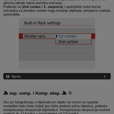
aktivira odmah nakon početka snimanja.
Podesite na [
2nd curtain / 2. zavjesica
] i upotrijebite niske brzine
zatvarača za prirodne snimke traga kretanja objekata, primjerice svjetala
automobila.
Oprez
exp. comp. / Komp. eksp.
Ako pri fotografiranju s bljeskalicom objekt na snimci ne ispadne
osvijetljen kako biste željeli (pa želite podesiti jačinu bljeska), podesite
kompenzaciju ekspozicije bljeskalice. Kompenzaciju ekspozicije možete
podesiti do ±2 koraka u povećanjima od 1/3 koraka.