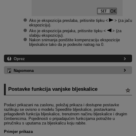
Ako je ekspozicija preslaba, pritisnite tipku
(za jaču
ekspoziciju).
Ako je ekspozicija prejaka, pritisnite tipku
(za
slabiju ekspoziciju).
Nakon snimanja poništite kompenzaciju ekspozicije
bljeskalice tako da je podesite natrag na 0.
Oprez
Napomena
Postavke funkcija vanjske bljeskalice
Podaci prikazani na zaslonu, položaj prikaza i dostupne postavke
razlikuju se ovisno o modelu Speedlite bljeskalice, postavkama
prilagođenih funkcija bljeskalice, trenutnom načinu bljeskalice i drugim
čimbenicima. Pojedinosti o pripadajućim funkcijama potražite u
priručniku s uputama za bljeskalicu koju rabite.
Primjer prikaza