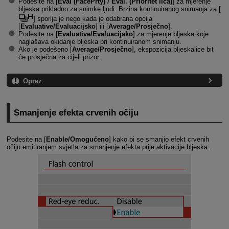
Podesite na [
Eval (FacePrty) / Eval. (Prioritet lica)
] za mjerenje
bljeska prikladno za snimke ljudi. Brzina kontinuiranog snimanja za [
] sporija je nego kada je odabrana opcija
[
Evaluative/Evaluacijsko
] ili [
Average/Prosječno
].
Podesite na [
Evaluative/Evaluacijsko
] za mjerenje bljeska koje
naglašava okidanje bljeska pri kontinuiranom snimanju.
Ako je podešeno [
Average/Prosječno
], ekspozicija bljeskalice bit
će prosječna za cijeli prizor.
Oprez
Smanjenje efekta crvenih očiju
Podesite na [
Enable/Omogućeno
] kako bi se smanjio efekt crvenih
očiju emitiranjem svjetla za smanjenje efekta prije aktivacije bljeska.