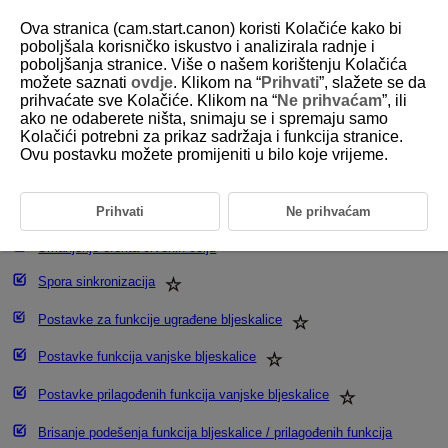
Ova stranica (cam.start.canon) koristi Kolačiće kako bi
poboljšala korisničko iskustvo i analizirala radnje i
poboljšanja stranice. Više o našem korištenju Kolačića
možete saznati
ovdje
. Klikom na “
Prihvati
”, slažete se da
D101-059
prihvaćate sve Kolačiće. Klikom na “
Ne prihvaćam
”, ili
ako ne odaberete ništa, snimaju se i spremaju samo
Podešavanje funkcija bljeskalice
Kolačići potrebni za prikaz sadržaja i funkcija stranice.
Ovu postavku možete promijeniti u bilo koje vrijeme.
Aktiviranje bljeskalice
E-TTL II
mjerenje svjetla bljeskalice
Prihvati
Ne prihvaćam
Smanjenje efekta crvenih očiju
Spora sinkronizacija
Postavke za funkcije ugrađene bljeskalice
Postavke funkcija vanjske bljeskalice
Postavke prilagođenih funkcija vanjske bljeskalice
Brisanje podešenja funkcija bljeskalice / prilagođenih funkcija