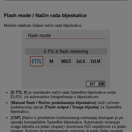
Flash mode / Način rada bljeskalice
Možete odabrati željeni način rada bljeskalice.
[
E-TTL II
]
je standardni način rada Speedlite bljeskalica serije
EL/EX, za automatsko fotografiranje s bljeskalicom.
[
Manual flash / Ručno podešavanje bljeskalice
] služi ručnom
podešavanju opcije [
Flash output / Snaga bljeska
] za Speedlite
bljeskalicu.
[
CSP
] (
Način s prioritetom kontinuiranog snimanja
) dostupan je pri
uporabi kompatibilne Speedlite bljeskalice. Automatski smanjuje
snagu bljeska za jedan stupanj i povećava ISO osjetljivost za jedan
stupanj. Korisno pri kontinuiranom snimanju ili kada želite smanjiti