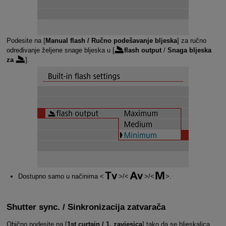
Podesite na [
Manual flash / Ručno podešavanje bljeska
] za ručno
određivanje željene snage bljeska u [
flash output
/
Snaga bljeska
za
].
Dostupno samo u načinima
/
/
.
Shutter sync. / Sinkronizacija zatvarača
Obično podesite na [
1st curtain / 1. zavjesica
] tako da se bljeskalica