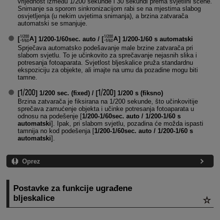
vrijednost između 1/200 sekunde i 30 sekundi prema svjetlini scene.
Snimanje sa sporom sinkronizacijom rabi se na mjestima slabog
osvjetljenja (u nekim uvjetima snimanja), a brzina zatvarača
automatski se smanjuje.
[
]
1/200-1/60sec. auto
/ [
]
1/200-1/60 s automatski
Sprječava automatsko podešavanje male brzine zatvarača pri
slabom svjetlu. To je učinkovito za sprečavanje nejasnih slika i
potresanja fotoaparata. Svjetlost bljeskalice pruža standardnu
ekspoziciju za objekte, ali imajte na umu da pozadine mogu biti
tamne.
[
]
1/200 sec. (fixed)
/ [
]
1/200 s (fiksno)
Brzina zatvarača je fiksirana na 1/200 sekunde, što učinkovitije
sprečava zamućenje objekta i učinke potresanja fotoaparata u
odnosu na podešenje [
1/200-1/60sec. auto / 1/200-1/60 s
automatski
]. Ipak, pri slabom svjetlu, pozadina će možda ispasti
tamnija no kod podešenja [
1/200-1/60sec. auto / 1/200-1/60 s
automatski
].
Oprez
Postavke za funkcije ugrađene
bljeskalice