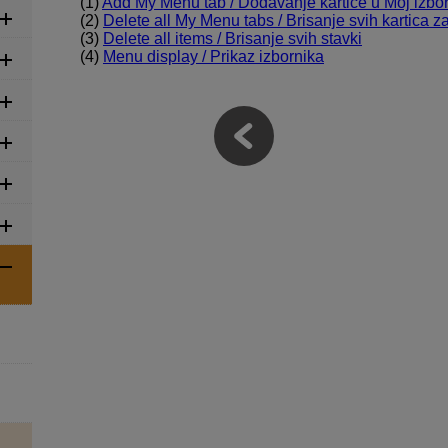
(1)
Add My Menu tab / Dodavanje kartice u Moj izbor
(2)
Delete all My Menu tabs / Brisanje svih kartica z
(3)
Delete all items / Brisanje svih stavki
(4)
Menu display / Prikaz izbornika