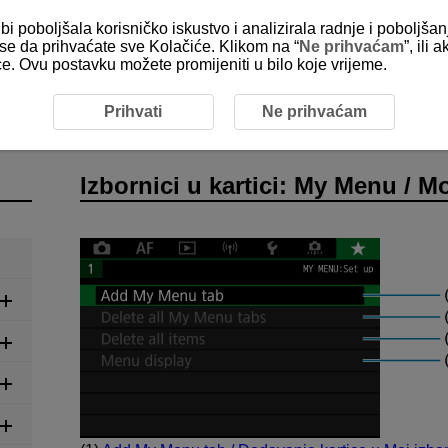
bi poboljšala korisničko iskustvo i analizirala radnje i poboljša
e se da prihvaćate sve Kolačiće. Klikom na “
Ne prihvaćam
”, ili
ice. Ovu postavku možete promijeniti u bilo koje vrijeme.
ornik My Menu / Moj izbornik
Izbornici u kartici: My Menu / M
Prihvati
Ne prihvaćam
Izbornici u kartici: My Menu / M