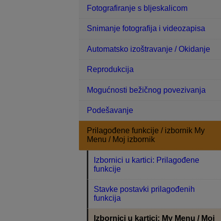
Fotografiranje s bljeskalicom
Snimanje fotografija i videozapisa
Automatsko izoštravanje / Okidanje
Reprodukcija
Mogućnosti bežičnog povezivanja
Podešavanje
Prilagođene funkcije / izbornik My
Menu / Moj izbornik
Izbornici u kartici: Prilagođene
funkcije
Stavke postavki prilagođenih
funkcija
Izbornici u kartici: My Menu / Moj