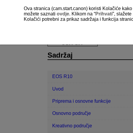
Ova stranica (cam.start.canon) koristi Kolačiće kako 
možete saznati
ovdje
. Klikom na “
Prihvati
”, slažet
Kolačići potrebni za prikaz sadržaja i funkcija stran
EOS R10
Prilagođene funkcije / izb
D185-230
Sadržaj
EOS R10
Uvod
Priprema i osnovne funkcije
Osnovno područje
Kreativno područje