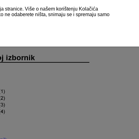
nja stranice. Više o našem korištenju Kolačića
 ako ne odaberete ništa, snimaju se i spremaju samo
oj izbornik
oj izbornik