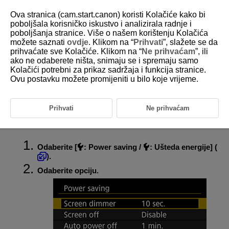
Ova stranica (cam.start.canon) koristi Kolačiće kako bi
poboljšala korisničko iskustvo i analizirala radnje i
poboljšanja stranice. Više o našem korištenju Kolačića
možete saznati
ovdje
. Klikom na “
Prihvati
”, slažete se da
D185-210
prihvaćate sve Kolačiće. Klikom na “
Ne prihvaćam
”, ili
ako ne odaberete ništa, snimaju se i spremaju samo
Ušteda energije
Kolačići potrebni za prikaz sadržaja i funkcija stranice.
Ovu postavku možete promijeniti u bilo koje vrijeme.
Možete podesiti vrijeme kada se zaslon zatamnjuje, a zatim isključuje,
kada se fotoaparat isključuje, i kada se tražilo isključuje nakon što je
fotoaparat u stanju mirovanja (Screen dimmer / Zatamnjivanje zaslona,
Prihvati
Ne prihvaćam
Screen off / Isključivanje zaslona, Auto power off / Automatsko
isključivanje i Viewfinder off / Isključivanje tražila).
Odaberite [
:
Power saving
/
:
Ušteda energije
] (
).
Odaberite opciju.