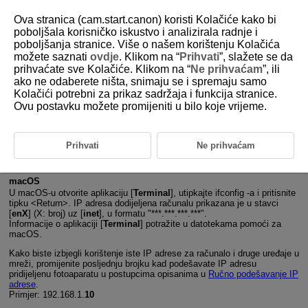
Ova stranica (cam.start.canon) koristi Kolačiće kako bi
poboljšala korisničko iskustvo i analizirala radnje i
poboljšanja stranice. Više o našem korištenju Kolačića
možete saznati
ovdje
. Klikom na “
Prihvati
”, slažete se da
D185-194
prihvaćate sve Kolačiće. Klikom na “
Ne prihvaćam
”, ili
ako ne odaberete ništa, snimaju se i spremaju samo
Provjera mrežnih postavki
Kolačići potrebni za prikaz sadržaja i funkcija stranice.
Ovu postavku možete promijeniti u bilo koje vrijeme.
Windows
Otvorite Windows [
Command Prompt / Naredbeni redak
], zatim
unesite ipconfig/all i pritisnite tipku
Enter
.
Prihvati
Ne prihvaćam
Osim IP adrese dodijeljene računalu, prikazuje se i maska podmreže,
pristupnik i podaci o DNS poslužitelju.
macOS
U macOS-u otvorite aplikaciju [
Terminal
], utipkajte ifconfig -a i pritisnite
tipku
Return
. IP adresa dodijeljena računalu prikazana je u stavci
[
enX
] (X: broj) uz [
inet
], u formatu "***.***.***.***".
Informacije o aplikaciji [
Terminal
] potražite u datotekama pomoći za
macOS.
Kako biste izbjegli korištenje iste IP adrese za računalo i druge uređaje u
mreži, promijenite posljednju brojku kad podešavate IP adresu
pridijeljenu fotoaparatu u postupcima opisanima u
Ručno podešavanje IP
adrese
.
Primjer: 192.168.1.
10