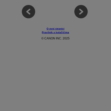
O ovoj stranici
Pravilnik o kolačićima
© CANON INC. 2025