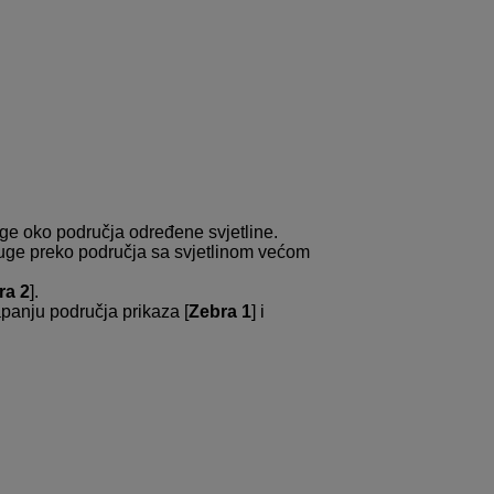
uge oko područja određene svjetline.
ruge preko područja sa svjetlinom većom
ra 2
].
apanju područja prikaza [
Zebra 1
] i