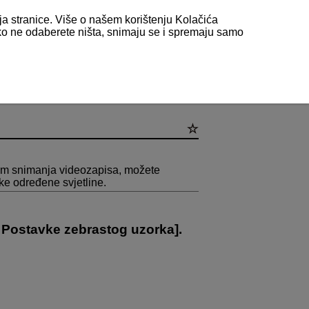
nja stranice. Više o našem korištenju Kolačića
 ako ne odaberete ništa, snimaju se i spremaju samo
rka
jekom snimanja videozapisa, možete
mke određene svjetline.
:
Postavke zebrastog uzorka
].