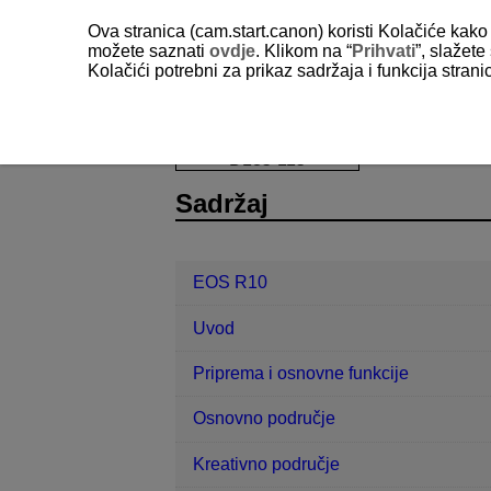
Ova stranica (cam.start.canon) koristi Kolačiće kako 
možete saznati
ovdje
. Klikom na “
Prihvati
”, slažet
Kolačići potrebni za prikaz sadržaja i funkcija stran
EOS R10
Snimanje fotografija i vid
D185-115
Sadržaj
EOS R10
Uvod
Priprema i osnovne funkcije
Osnovno područje
Kreativno područje