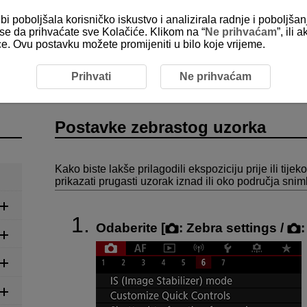
bi poboljšala korisničko iskustvo i analizirala radnje i poboljša
e se da prihvaćate sve Kolačiće. Klikom na “
Ne prihvaćam
”, ili
ice. Ovu postavku možete promijeniti u bilo koje vrijeme.
eozapisa
Snimanje videozapisa
Postavke zebrastog uzo
Prihvati
Ne prihvaćam
Postavke zebrastog uzorka
Kako biste lakše prilagodili ekspoziciju prije ili ti
prikazati prugasti uzorak iznad ili oko područja sni
Odaberite [
:
Zebra settings
/