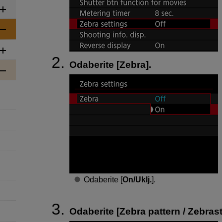
Odaberite [
Zebra
].
Odaberite [
On/Uklj.
].
Odaberite [
Zebra pattern / Zebras