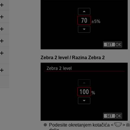
Zebra 2 level / Razina Zebra 2
Podesite okretanjem kotačića
il