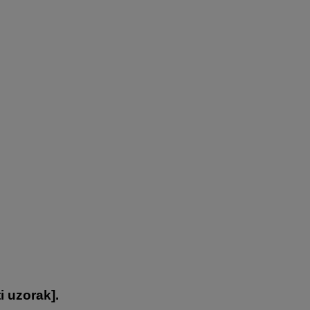
ti uzorak
].