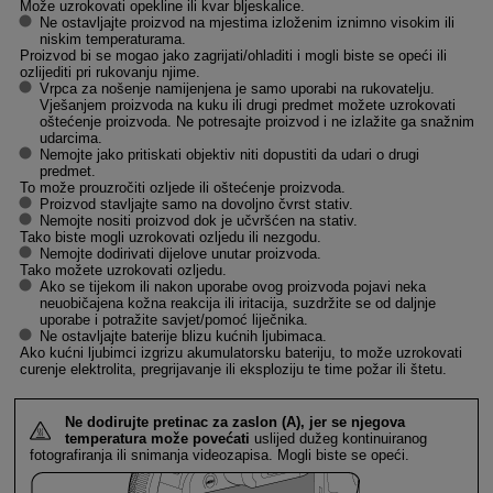
Može uzrokovati opekline ili kvar bljeskalice.
Ne ostavljajte proizvod na mjestima izloženim iznimno visokim ili
niskim temperaturama.
Proizvod bi se mogao jako zagrijati/ohladiti i mogli biste se opeći ili
ozlijediti pri rukovanju njime.
Vrpca za nošenje namijenjena je samo uporabi na rukovatelju.
Vješanjem proizvoda na kuku ili drugi predmet možete uzrokovati
oštećenje proizvoda. Ne potresajte proizvod i ne izlažite ga snažnim
udarcima.
Nemojte jako pritiskati objektiv niti dopustiti da udari o drugi
predmet.
To može prouzročiti ozljede ili oštećenje proizvoda.
Proizvod stavljajte samo na dovoljno čvrst stativ.
Nemojte nositi proizvod dok je učvršćen na stativ.
Tako biste mogli uzrokovati ozljedu ili nezgodu.
Nemojte dodirivati dijelove unutar proizvoda.
Tako možete uzrokovati ozljedu.
Ako se tijekom ili nakon uporabe ovog proizvoda pojavi neka
neuobičajena kožna reakcija ili iritacija, suzdržite se od daljnje
uporabe i potražite savjet/pomoć liječnika.
Ne ostavljajte baterije blizu kućnih ljubimaca.
Ako kućni ljubimci izgrizu akumulatorsku bateriju, to može uzrokovati
curenje elektrolita, pregrijavanje ili eksploziju te time požar ili štetu.
Ne dodirujte pretinac za zaslon (A), jer se njegova
temperatura može povećati
uslijed dužeg kontinuiranog
fotografiranja ili snimanja videozapisa. Mogli biste se opeći.