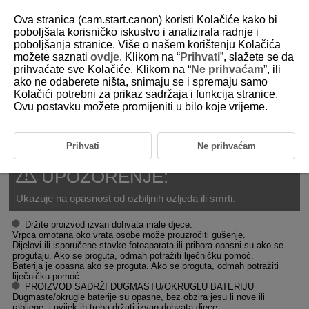
Ova stranica (cam.start.canon) koristi Kolačiće kako bi
poboljšala korisničko iskustvo i analizirala radnje i
poboljšanja stranice. Više o našem korištenju Kolačića
možete saznati
ovdje
. Klikom na “
Prihvati
”, slažete se da
D185-008
prihvaćate sve Kolačiće. Klikom na “
Ne prihvaćam
”, ili
ako ne odaberete ništa, snimaju se i spremaju samo
Sigurnosne napomene
Kolačići potrebni za prikaz sadržaja i funkcija stranice.
Ovu postavku možete promijeniti u bilo koje vrijeme.
Svakako pročitajte ove upute kako biste znali proizvod upotrebljavati na
siguran način.
Slijedite ove upute kako biste spriječili ozljede rukovatelja proizvoda ili
Prihvati
Ne prihvaćam
drugih osoba te materijalne štete.
UPOZORENJE:
Ukazuje na opasnost od ozbiljnih ozljeda ili smrti.
Držite proizvod izvan dohvata male djece.
Vrpca omotana oko vrata osobe može prouzročiti gušenje.
Dijelovi ili isporučene stavke fotoaparata ili pribora opasni su ako se
progutaju. Ako se proguta, odmah potražiti liječničku pomoć.
Baterija je opasna ako se proguta. Ako se proguta, odmah potražiti
liječničku pomoć.
PROIZVOD SADRŽI DUGMASTU/OKRUGLU BATERIJU
Dugmaste/okrugle baterije su opasne, bez obzira jesu li nove ili
rabljene, i uvijek ih treba držati izvan dohvata djece.