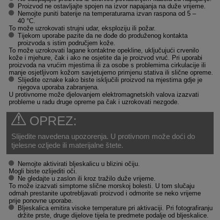
Proizvod ne ostavljajte spojen na izvor napajanja na duže vrijeme.
Nemojte puniti baterije na temperaturama izvan raspona od 5 –
40 °C.
To može uzrokovati strujni udar, eksploziju ili požar.
Tijekom uporabe pazite da ne dođe do produženog kontakta
proizvoda s istim područjem kože.
To može uzrokovati lagane kontaktne opekline, uključujući crvenilo
kože i mjehure, čak i ako ne osjetite da je proizvod vruć. Pri uporabi
proizvoda na vrućim mjestima ili za osobe s problemima cirkulacije ili
manje osjetljivom kožom savjetujemo primjenu stativa ili slične opreme.
Slijedite oznake kako biste isključili proizvod na mjestima gdje je
njegova uporaba zabranjena.
U protivnome može djelovanjem elektromagnetskih valova izazvati
probleme u radu druge opreme pa čak i uzrokovati nezgode.
OPREZ:
Slijedite navedena upozorenja. U protivnom može doći do
tjelesne ozljede ili materijalne štete.
Nemojte aktivirati bljeskalicu u blizini očiju.
Mogli biste ozlijediti oči.
Ne gledajte u zaslon ili kroz tražilo duže vrijeme.
To može izazvati simptome slične morskoj bolesti. U tom slučaju
odmah prestanite upotrebljavati proizvod i odmorite se neko vrijeme
prije ponovne uporabe.
Bljeskalica emitira visoke temperature pri aktivaciji. Pri fotografiranju
držite prste, druge dijelove tijela te predmete podalje od bljeskalice.