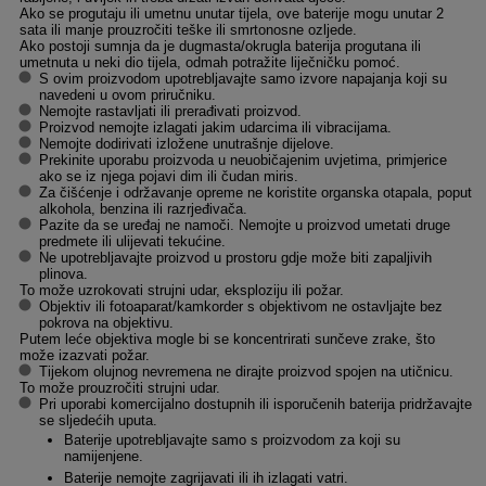
Ako se progutaju ili umetnu unutar tijela, ove baterije mogu unutar 2
sata ili manje prouzročiti teške ili smrtonosne ozljede.
Ako postoji sumnja da je dugmasta/okrugla baterija progutana ili
umetnuta u neki dio tijela, odmah potražite liječničku pomoć.
S ovim proizvodom upotrebljavajte samo izvore napajanja koji su
navedeni u ovom priručniku.
Nemojte rastavljati ili prerađivati proizvod.
Proizvod nemojte izlagati jakim udarcima ili vibracijama.
Nemojte dodirivati izložene unutrašnje dijelove.
Prekinite uporabu proizvoda u neuobičajenim uvjetima, primjerice
ako se iz njega pojavi dim ili čudan miris.
Za čišćenje i održavanje opreme ne koristite organska otapala, poput
alkohola, benzina ili razrjeđivača.
Pazite da se uređaj ne namoči. Nemojte u proizvod umetati druge
predmete ili ulijevati tekućine.
Ne upotrebljavajte proizvod u prostoru gdje može biti zapaljivih
plinova.
To može uzrokovati strujni udar, eksploziju ili požar.
Objektiv ili fotoaparat/kamkorder s objektivom ne ostavljajte bez
pokrova na objektivu.
Putem leće objektiva mogle bi se koncentrirati sunčeve zrake, što
može izazvati požar.
Tijekom olujnog nevremena ne dirajte proizvod spojen na utičnicu.
To može prouzročiti strujni udar.
Pri uporabi komercijalno dostupnih ili isporučenih baterija pridržavajte
se sljedećih uputa.
Baterije upotrebljavajte samo s proizvodom za koji su
namijenjene.
Baterije nemojte zagrijavati ili ih izlagati vatri.