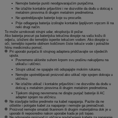
Nemojte baterije puniti neodgovarajućim punjačima.
Ne izlažite kontakte prljavštini i ne dozvolite da dođu u doticaj s
metalnim pinovima ili drugim metalnim predmetima.
Ne upotrebljavajte baterije koje su procurile.
Prije odlaganja baterija izolirajte kontakte ljepljivom vrpcom ili na
neki drugi način.
To može uzrokovati strujni udar, eksploziju ili požar.
Ako baterija procuri pa baterijska tekućina dospije na vašu kožu ili
odjeću, izloženi dio temeljito isperite tekućom vodom. Ako dospije u
oči, temeljito isperite obilnom količinom čiste tekuće vode i potražite
hitnu medicinsku pomoć.
Pri uporabi punjača ili strujnog adaptera pridržavajte se sljedećih
uputa.
Povremeno uklonite suhom krpom svu prašinu nakupljenu na
utikaču i utičnici.
Strujni utikač ne spajajte niti odspajajte mokrim rukama.
Nemojte upotrebljavati proizvod ako utikač nije spojen dokraja u
utičnicu.
Ne izlažite utikač i kontakte prljavštini i ne dozvolite da dođu u
doticaj s metalnim pinovima ili drugim metalnim predmetima.
Tijekom olujnog nevremena ne dirajte punjač baterije ili AC
adapter spojen na utičnicu.
Ne stavljajte teške predmete na kabel napajanja. Pazite da ne
oštetite i potrgate kabel za napajanje i nemojte ga preinačivati.
Proizvod nemojte omatati tkaninom ili drugim materijalima dok je u
uporabi ili neposredno nakon uporabe kada je još topao.
Ne odspajajte proizvod iz utičnice povlačenjem kabela za napajanje.