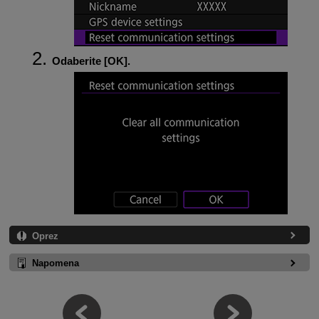
Odaberite [
OK
].
Oprez
Napomena