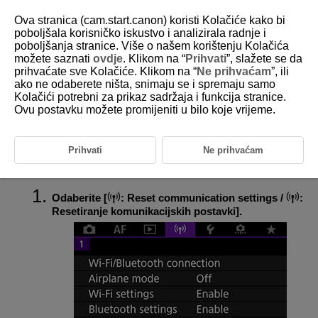
Ova stranica (cam.start.canon) koristi Kolačiće kako bi
poboljšala korisničko iskustvo i analizirala radnje i
poboljšanja stranice. Više o našem korištenju Kolačića
možete saznati
ovdje
. Klikom na “
Prihvati
”, slažete se da
D180-189
prihvaćate sve Kolačiće. Klikom na “
Ne prihvaćam
”, ili
ako ne odaberete ništa, snimaju se i spremaju samo
Resetiranje komunikacijskih
Kolačići potrebni za prikaz sadržaja i funkcija stranice.
postavki
Ovu postavku možete promijeniti u bilo koje vrijeme.
Moguće je izbrisati sve postavke bežične komunikacije. Brisanjem
postavki bežične komunikacije možete spriječiti pregled njihovih
Prihvati
Ne prihvaćam
podataka ako posudite ili poklonite fotoaparat drugoj osobi.
Odaberite [
:
Reset communication settings
/
:
Resetiranje komunikacijskih postavki
].