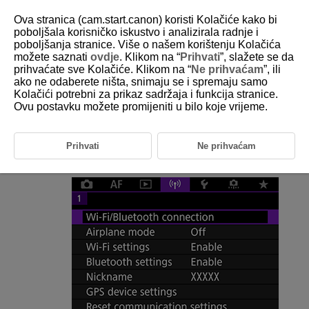
Ova stranica (cam.start.canon) koristi Kolačiće kako bi
poboljšala korisničko iskustvo i analizirala radnje i
poboljšanja stranice. Više o našem korištenju Kolačića
možete saznati
ovdje
. Klikom na “
Prihvati
”, slažete se da
D180-188
prihvaćate sve Kolačiće. Klikom na “
Ne prihvaćam
”, ili
ako ne odaberete ništa, snimaju se i spremaju samo
Promjena ili brisanje postavki veze
Kolačići potrebni za prikaz sadržaja i funkcija stranice.
Ovu postavku možete promijeniti u bilo koje vrijeme.
Za promjenu ili brisanje postavki veze prvo prekinite
Wi-Fi
vezu.
Prihvati
Ne prihvaćam
Odaberite [
:
Wi-Fi/Bluetooth connection
/
:
Wi-
Fi/Bluetooth povezivanje
].