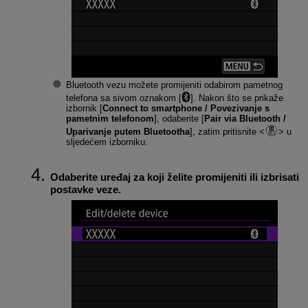
Bluetooth vezu možete promijeniti odabirom pametnog
telefona sa sivom oznakom [
]. Nakon što se prikaže
izbornik [
Connect to smartphone / Povezivanje s
pametnim telefonom
], odaberite [
Pair via Bluetooth /
Uparivanje putem Bluetootha
], zatim pritisnite
u
sljedećem izborniku.
Odaberite uređaj za koji želite promijeniti ili izbrisati
postavke veze.