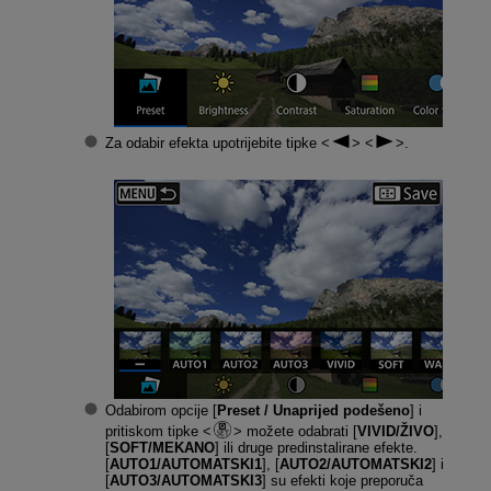
Za odabir efekta upotrijebite tipke
.
Odabirom opcije [
Preset / Unaprijed podešeno
] i
pritiskom tipke
možete odabrati [
VIVID/ŽIVO
],
[
SOFT/MEKANO
] ili druge predinstalirane efekte.
[
AUTO1/AUTOMATSKI1
], [
AUTO2/AUTOMATSKI2
] i
[
AUTO3/AUTOMATSKI3
] su efekti koje preporuča