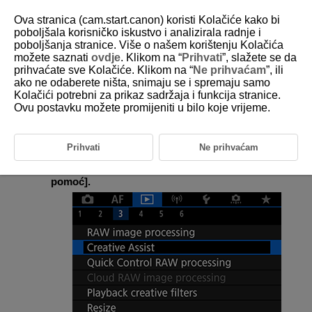
Ova stranica (cam.start.canon) koristi Kolačiće kako bi
poboljšala korisničko iskustvo i analizirala radnje i
poboljšanja stranice. Više o našem korištenju Kolačića
možete saznati
ovdje
. Klikom na “
Prihvati
”, slažete se da
D180-153
prihvaćate sve Kolačiće. Klikom na “
Ne prihvaćam
”, ili
ako ne odaberete ništa, snimaju se i spremaju samo
Kreativna pomoć
Kolačići potrebni za prikaz sadržaja i funkcija stranice.
Ovu postavku možete promijeniti u bilo koje vrijeme.
RAW slike možete obraditi primjenom željenih efekata i spremanjem u
JPEG formatu.
Prihvati
Ne prihvaćam
Odaberite [
:
Creative Assist
/
:
Kreativna
pomoć
].