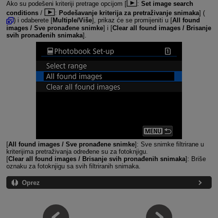
Ako su podešeni kriteriji pretrage opcijom [
:
Set image search
conditions
/
:
Podešavanje kriterija za pretraživanje snimaka
] (
) i odaberete [
Multiple/Više
], prikaz će se promijeniti u [
All found
images / Sve pronađene snimke
] i [
Clear all found images / Brisanje
svih pronađenih snimaka
].
[
All found images / Sve pronađene snimke
]: Sve snimke filtrirane u
kriterijima pretraživanja određene su za fotoknjigu.
[
Clear all found images / Brisanje svih pronađenih snimaka
]: Briše
oznaku za fotoknjigu sa svih filtriranih snimaka.
Oprez