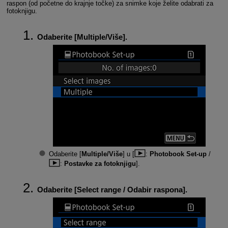
raspon (od početne do krajnje točke) za snimke koje želite odabrati za
fotoknjigu.
Odaberite [
Multiple/Više
].
Odaberite [
Multiple/Više
] u [
:
Photobook Set-up
/
:
Postavke za fotoknjigu
].
Odaberite [
Select range / Odabir raspona
].