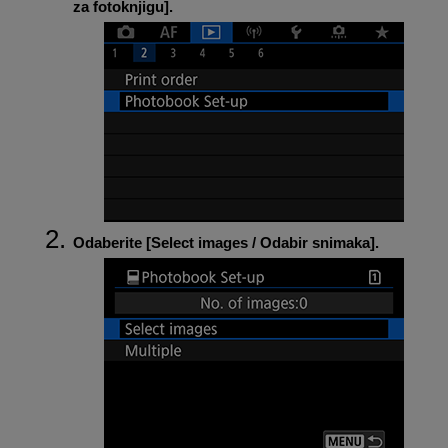
za fotoknjigu
].
Odaberite [
Select images / Odabir snimaka
].