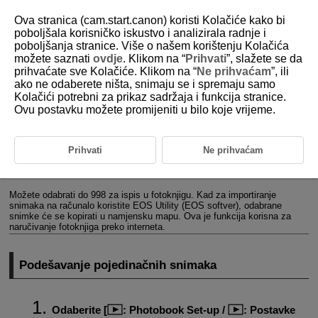
Ova stranica (cam.start.canon) koristi Kolačiće kako bi
poboljšala korisničko iskustvo i analizirala radnje i
poboljšanja stranice. Više o našem korištenju Kolačića
možete saznati
ovdje
. Klikom na “
Prihvati
”, slažete se da
D180-151
prihvaćate sve Kolačiće. Klikom na “
Ne prihvaćam
”, ili
ako ne odaberete ništa, snimaju se i spremaju samo
Postavke za fotoknjigu
Kolačići potrebni za prikaz sadržaja i funkcija stranice.
Ovu postavku možete promijeniti u bilo koje vrijeme.
Podešavanje pojedinačnih snimaka
Podešavanje raspona snimaka za fotoknjigu
Prihvati
Ne prihvaćam
Odabir svih snimaka u mapi ili na kartici
Možete odabrati do 998 za ispis u fotoknjigu. Kad za importiranje
snimaka na računalo koristite EOS Utility (EOS softver), odabrane
snimke će se kopirati u namjensku mapu. Ova je funkcija korisna za
naručivanje fotoknjiga preko interneta.
Podešavanje pojedinačnih snimaka
Odaberite [
:
Photobook Set-up
/
:
Postavke