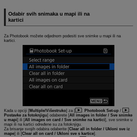
Odabir svih snimaka u mapi ili na
kartici
Za Photobook možete odjednom podesiti sve snimke u mapi ili na
kartici.
Kada u opciji [
Multiple/Višestruko
] za [
:
Photobook Set-up
/
:
Postavke za fotoknjigu
] odaberete [
All images in folder / Sve snimke
u mapi
] ili [
All images on card / Sve snimke na kartici
], sve snimke u
mapi ili na kartici određene su za fotoknjigu.
Za brisanje svojih odabira odaberite [
Clear all in folder / Ukloni sve iz
mape
] ili [
Clear all on card / Ukloni sve s kartice
].