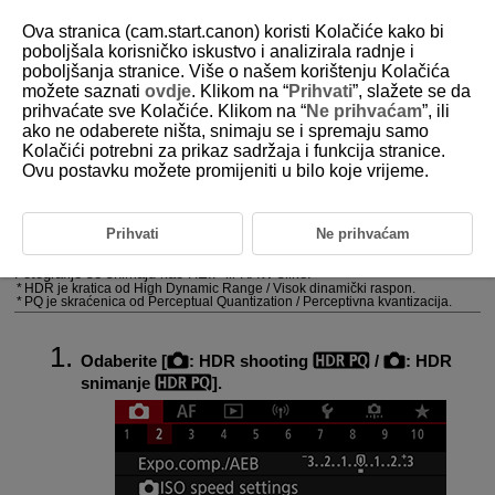
Ova stranica (cam.start.canon) koristi Kolačiće kako bi
poboljšala korisničko iskustvo i analizirala radnje i
poboljšanja stranice. Više o našem korištenju Kolačića
možete saznati
ovdje
. Klikom na “
Prihvati
”, slažete se da
D180-061
prihvaćate sve Kolačiće. Klikom na “
Ne prihvaćam
”, ili
ako ne odaberete ništa, snimaju se i spremaju samo
HDR snimanje
Kolačići potrebni za prikaz sadržaja i funkcija stranice.
Ovu postavku možete promijeniti u bilo koje vrijeme.
PQ u HDR PQ odnosi se na gama krivulju ulaznog signala za
prikazivanje HDR slika.
Postavke za HDR PQ omogućuju fotoaparatu kreiranje HDR fotografija u
Prihvati
Ne prihvaćam
skladu s PQ specifikacijom definiranom u
ITU-R
BT.2100 i SMPTE
ST.2084. (Stvarni prikaz ovisi o performansama monitora.)
Fotografije se snimaju kao HEIF ili RAW slike.
HDR je kratica od High Dynamic Range / Visok dinamički raspon.
PQ je skraćenica od Perceptual Quantization / Perceptivna kvantizacija.
Odaberite [
:
HDR shooting
/
:
HDR
snimanje
].