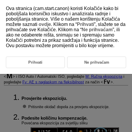
Ova stranica (cam.start.canon) koristi Kolačiće kako bi
poboljšala korisničko iskustvo i analizirala radnje i
poboljšanja stranice. Više o našem korištenju Kolačića
možete saznati
ovdje
. Klikom na “
Prihvati
”, slažete se da
D180-058
prihvaćate sve Kolačiće. Klikom na “
Ne prihvaćam
”, ili
ako ne odaberete ništa, snimaju se i spremaju samo
Ručna kompenzacija ekspozicije
Kolačići potrebni za prikaz sadržaja i funkcija stranice.
Ovu postavku možete promijeniti u bilo koje vrijeme.
Kompenzacijom ekspozicije može se povećati (svjetlije) ili smanjiti
(tamnije) standardna ekspozicija podešena fotoaparatom.
Kompenzacija ekspozicije dostupna je u načinima
,
,
Prihvati
Ne prihvaćam
,
i
.
Za pojedinosti o kompenzaciji ekspozicije kada su podešeni način rada
i ISO Auto / Automatski ISO, pogledajte
M: Ručna ekspozicija
i
pogledajte
Fv: AE s naglaskom na fleksibilnost
za način
.
Provjerite ekspoziciju.
Pritisnite okidač dopola za provjeru ekspozicije.
Podesite količinu kompenzacije.
Povećana ekspozicija za svjetliju sliku