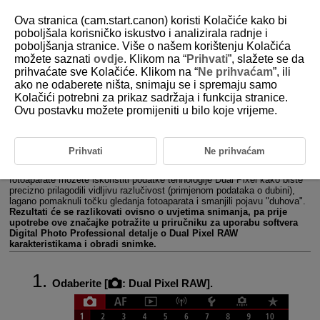
Ova stranica (cam.start.canon) koristi Kolačiće kako bi
poboljšala korisničko iskustvo i analizirala radnje i
poboljšanja stranice. Više o našem korištenju Kolačića
možete saznati
ovdje
. Klikom na “
Prihvati
”, slažete se da
D180-055
prihvaćate sve Kolačiće. Klikom na “
Ne prihvaćam
”, ili
ako ne odaberete ništa, snimaju se i spremaju samo
Dual Pixel RAW
Kolačići potrebni za prikaz sadržaja i funkcija stranice.
Ovu postavku možete promijeniti u bilo koje vrijeme.
Snimanjem
ili
slika s omogućenom ovom značajkom
dobivaju se posebne Dual Pixel RAW slike koje sadrže dvostruke
pikselne podatke sa slikovnog senzora. To nazivamo Dual Pixel RAW
Prihvati
Ne prihvaćam
snimanjem.
Pri obradi snimaka u softveru Digital Photo Professional za EOS
fotoaparate možete iskoristiti podatke tehnologije Dual Pixel kako biste
precizno prilagodili vidljivu razlučivost (primjenom podataka o dubini),
lagano pomaknuli točku gledanja fotoaparata i smanjili pojavu "duhova".
Rezultati će se razlikovati ovisno o uvjetima snimanja, pa prije
upotrebe ove značajke potražite u priručniku za uporabu softvera
Digital Photo Professional detalje o Dual Pixel RAW
karakteristikama i obradi snimke.
Odaberite [
:
Dual Pixel RAW
].