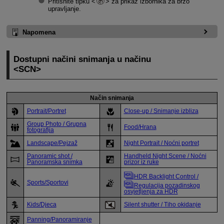
Pritisnite tipku
za prikaz izbornika za brzo
upravljanje.
Napomena
Dostupni načini snimanja u načinu
SCN
Način snimanja
Portrait/Portret
Close-up / Snimanje izbliza
Group Photo / Grupna
Food/Hrana
fotografija
Landscape/Pejzaž
Night Portrait / Noćni portret
Panoramic shot /
Handheld Night Scene / Noćni
Panoramska snimka
prizor iz ruke
HDR Backlight Control /
Sports/Sportovi
Regulacija pozadinskog
osvjetljenja za HDR
Kids/Djeca
Silent shutter / Tiho okidanje
Panning/Panoramiranje