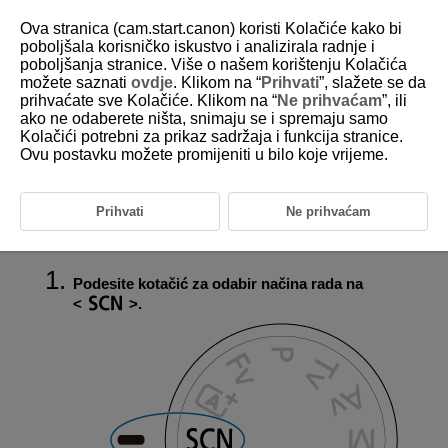
Ova stranica (cam.start.canon) koristi Kolačiće kako bi
poboljšala korisničko iskustvo i analizirala radnje i
poboljšanja stranice. Više o našem korištenju Kolačića
možete saznati
ovdje
. Klikom na “
Prihvati
”, slažete se da
D180-029
prihvaćate sve Kolačiće. Klikom na “
Ne prihvaćam
”, ili
ako ne odaberete ništa, snimaju se i spremaju samo
Način Special scene / Posebna
Kolačići potrebni za prikaz sadržaja i funkcija stranice.
scena
Ovu postavku možete promijeniti u bilo koje vrijeme.
Fotoaparat će automatski odabrati prikladne postavke kad odaberete
način snimanja objekta ili prizora.
Prihvati
Ne prihvaćam
*
je skraćenica od Special Scene.
Podesite kotačić za odabir načina rada na
.