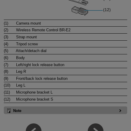
(1)
Camera mount
(2)
Wireless Remote Control
BR-E2
(3)
Strap mount
(4)
Tripod screw
(5)
Attach/detach dial
(6)
Body
(7)
Left/right lock release button
(8)
Leg R
(9)
Front/back lock release button
(10)
Leg L
(11)
Microphone bracket L
(12)
Microphone bracket S
Note