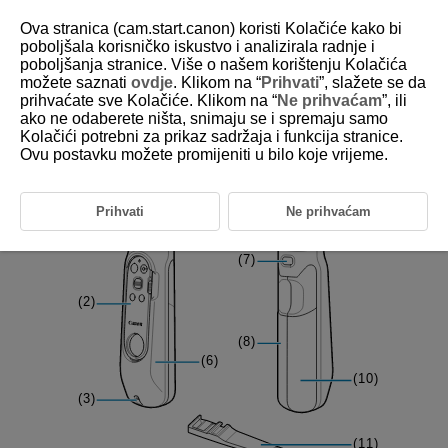
Ova stranica (cam.start.canon) koristi Kolačiće kako bi
poboljšala korisničko iskustvo i analizirala radnje i
poboljšanja stranice. Više o našem korištenju Kolačića
možete saznati
ovdje
. Klikom na “
Prihvati
”, slažete se da
D412-006
prihvaćate sve Kolačiće. Klikom na “
Ne prihvaćam
”, ili
ako ne odaberete ništa, snimaju se i spremaju samo
Part Names
Kolačići potrebni za prikaz sadržaja i funkcija stranice.
Ovu postavku možete promijeniti u bilo koje vrijeme.
Prihvati
Ne prihvaćam