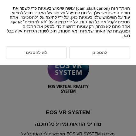
האתר הזה (cam.start.canon) עושה שימוש בעוגיות כדי לשפר את
חווית המשתמש שלך ולנתח לתפעול ושיפור של האתר. תוכל למצוא
עוד על השימוש שלנו בעוגיות
כאן
. על ידי לחיצה על “
להסכים
”, אתה
מסכים לקבל את כל העוגיות. על ידי לחיצה על “
לא להסכים
” או אף
-- בחר/י אזור/מדינה --
עברית
אחד מהם לא נבחר, רק עוגיות דרושות כדי לספק את התכנים
ופונקציות של האתר שמורות ומאוחסנות. תוכ לשנות הגדרות אלה בכל
רגע.
להסכים
לא להסכים
EOS VR SYSTEM
מדריכי הוראות ומידע כל תוכנה
מערכת EOS VR SYSTEM מאפשרת לך להסתכל על