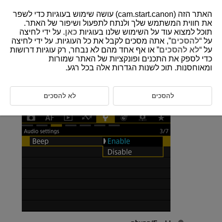
האתר הזה (cam.start.canon) עושה שימוש בעוגיות כדי לשפר
את חווית המשתמש שלך ולנתח לתפעול ושיפור של האתר.
תוכל למצוא עוד על השימוש שלנו בעוגיות
כאן
. על ידי לחיצה
על “
להסכים
”, אתה מסכים לקבל את כל העוגיות. על ידי לחיצה
D388-214
על “
לא להסכים
” או אף אחד מהם לא נבחר, רק עוגיות דרושות
כדי לספק את התכנים ופונקציות של האתר שמורות
צפצופים
ומאוחסנות. תוכ לשנות הגדרות אלה בכל רגע.
בחרו ב-[
:
Beep/צפצוף
] (
).
להסכים
לא להסכים
בחרו אפשרות.