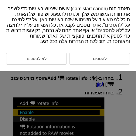
האתר הזה (cam.start.canon) עושה שימוש בעוגיות כדי לשפר
את חווית המשתמש שלך ולנתח לתפעול ושיפור של האתר.
תוכל למצוא עוד על השימוש שלנו בעוגיות
כאן
. על ידי לחיצה
על “
להסכים
”, אתה מסכים לקבל את כל העוגיות. על ידי לחיצה
D388-208
על “
לא להסכים
” או אף אחד מהם לא נבחר, רק עוגיות דרושות
כדי לספק את התכנים ופונקציות של האתר שמורות
הוספת מידע התמצאות לווידאו
ומאוחסנות. תוכ לשנות הגדרות אלה בכל רגע.
בעת הקלטת וידאו כאשר המצלמה מוחזקת אנכית, המצלמה יכולה להוסיף
באופן אוטומטי מידע כיוון כדי לציין איזה צד למעלה, ובכך לאפשר צפייה באותו
להסכים
לא להסכים
כיוון בטלפונים חכמים או במכשירים אחרים.
בחרו ב-[
:
rotate info/הוסף מידע סיבוב
Add
).
] (
בחרו אפשרות.