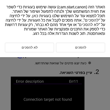
האתר הזה (cam.start.canon) עושה שימוש בעוגיות כדי לשפר
את חווית המשתמש שלך ולנתח לתפעול ושיפור של האתר.
תוכל למצוא עוד על השימוש שלנו בעוגיות
כאן
. על ידי לחיצה
על “
להסכים
”, אתה מסכים לקבל את כל העוגיות. על ידי לחיצה
D388-187
על “
לא להסכים
” או אף אחד מהם לא נבחר, רק עוגיות דרושות
כדי לספק את התכנים ופונקציות של האתר שמורות
פרטי שגיאה
ומאוחסנות. תוכ לשנות הגדרות אלה בכל רגע.
ניתן להציג פרטים על שגיאות המשפיעות על תקשורת המצלמה.
להסכים
לא להסכים
בחרו ב-[
:
Error details/פרטי שגיאה
] (
).
כעת יוצגו פרטים על שגיאות שהתרחשו.
עיין בפרטי השגיאה.