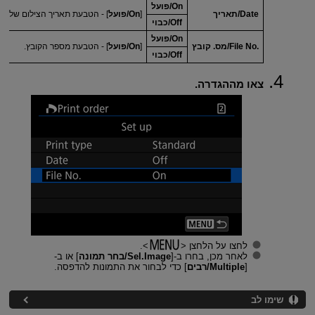
On/פועל
Date/תאריך
[
On/פועל
] - הטבעת תאריך הצילום של ה
Off/כבוי
On/פועל
File No.‎/מס. קובץ
[
On/פועל
] - הטבעת מספר הקובץ.
Off/כבוי
צאו מההגדרה.
לחצו על הלחצן
.
לאחר מכן, בחרו ב-[
Sel.Image/בחר תמונה
] או ב-
[
Multiple/רבים
] כדי לבחור את התמונות להדפסה.
שימו לב