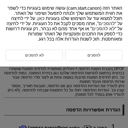
האתר הזה (cam.start.canon) עושה שימוש בעוגיות כדי לשפר
את חווית המשתמש שלך ולנתח לתפעול ושיפור של האתר.
תוכל למצוא עוד על השימוש שלנו בעוגיות
כאן
. על ידי לחיצה
על “
להסכים
”, אתה מסכים לקבל את כל העוגיות. על ידי לחיצה
D388-158
על “
לא להסכים
” או אף אחד מהם לא נבחר, רק עוגיות דרושות
כדי לספק את התכנים ופונקציות של האתר שמורות
הזמנת הדפסה (DPOF)
ומאוחסנות. תוכ לשנות הגדרות אלה בכל רגע.
הגדרת אפשרויות הדפסה
להסכים
לא להסכים
בחירת תמונות להדפסה
DPOF (תבנית הזמנת הדפסה דיגיטלית) מאפשרת להדפיס תמונות שנשמרו
בכרטיס בהתאם להוראות ההדפסה שלכם כגון בחירת התמונה, כמות להדפסה
וכו'. ניתן להדפיס תמונות מרובות באצווה אחת או ליצור סדר הדפסה עבור
שירותי הדפסה ועיבוד תמונות.
ניתן להגדיר את הגדרות ההדפסה כגון סוג הדפסה, הטבעת תאריך, מספר
קובץ וכו'. הגדרות ההדפסה יחולו על כל התמונות שנבחרו להדפסה. (לא ניתן
להגדיר אותן בנפרד לכל תמונה).
הגדרת אפשרויות הדפסה
בחרו ב-[
:
Print order/הזמנת הדפסה
] (
).