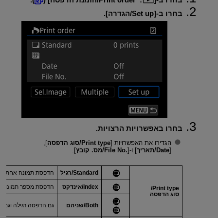
בחרו ב-[
Set up/הגדרה
].
בחרו באפשרויות הרצויות.
הגדירו את האפשרויות [
Print type/סוג הדפסה
],
[
Date/תאריך
] ו-[
File No.‎/מס. קובץ
].
Standard/רגיל
הדפסת תמונה אחת על ג
Index/אינדקס
הדפסת מספר תמונות ממ
Print type/
סוג הדפסה
Both/שניהם
גם הדפסה רגילה וגם 