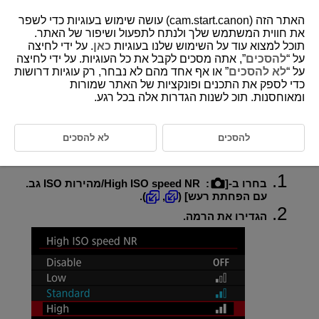
האתר הזה (cam.start.canon) עושה שימוש בעוגיות כדי לשפר
את חווית המשתמש שלך ולנתח לתפעול ושיפור של האתר.
תוכל למצוא עוד על השימוש שלנו בעוגיות
כאן
. על ידי לחיצה
על “
להסכים
”, אתה מסכים לקבל את כל העוגיות. על ידי לחיצה
D388-089
על “
לא להסכים
” או אף אחד מהם לא נבחר, רק עוגיות דרושות
כדי לספק את התכנים ופונקציות של האתר שמורות
הפחתת רעשים במהירות ISO גבוהה
ומאוחסנות. תוכ לשנות הגדרות אלה בכל רגע.
ניתן להפחית את רעשי התמונה שנוצרים. פונקציה זו יעילה במיוחד בעת צילום
במהירויות ISO גבוהות. בעת צילום במהירויות ISO נמוכות, ניתן להפחית עוד
להסכים
לא להסכים
יותר את הרעש בחלקים הכהים יותר של התמונה (אזורי צל).
בחרו ב-[
:
High ISO speed NR/מהירות ISO גב.
עם הפחתת רעש
] (
,
).
הגדירו את הרמה.