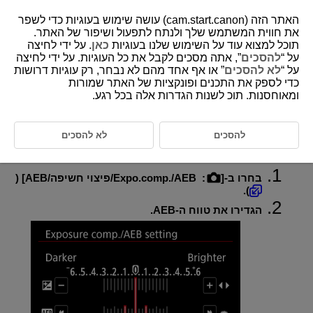
האתר הזה (cam.start.canon) עושה שימוש בעוגיות כדי לשפר
את חווית המשתמש שלך ולנתח לתפעול ושיפור של האתר.
תוכל למצוא עוד על השימוש שלנו בעוגיות
כאן
. על ידי לחיצה
על “
להסכים
”, אתה מסכים לקבל את כל העוגיות. על ידי לחיצה
D388-070
על “
לא להסכים
” או אף אחד מהם לא נבחר, רק עוגיות דרושות
כדי לספק את התכנים ופונקציות של האתר שמורות
סוגר חשיפה אוטומטי (AEB)
ומאוחסנות. תוכ לשנות הגדרות אלה בכל רגע.
במצב "סוגר חשיפה", המצלמה מצלמת שלוש תמונות רצופות בחשיפות שונות
על ידי התאמה אוטומטית של מהירות התריס, ערך הצמצם או מהירות ה-ISO.
להסכים
לא להסכים
AEB מייצג את המונח תיחום חשיפה אוטומטי.
בחרו ב-[
:
Expo.comp./AEB/פיצוי חשיפה/AEB
] (
).
הגדירו את טווח ה-AEB.