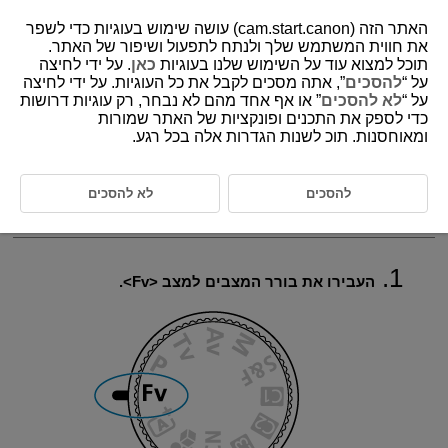
האתר הזה (cam.start.canon) עושה שימוש בעוגיות כדי לשפר
את חווית המשתמש שלך ולנתח לתפעול ושיפור של האתר.
תוכל למצוא עוד על השימוש שלנו בעוגיות
כאן
. על ידי לחיצה
על “
להסכים
”, אתה מסכים לקבל את כל העוגיות. על ידי לחיצה
D388-050
על “
לא להסכים
” או אף אחד מהם לא נבחר, רק עוגיות דרושות
כדי לספק את התכנים ופונקציות של האתר שמורות
Fv: AE בעדיפות גמישה
ומאוחסנות. תוכ לשנות הגדרות אלה בכל רגע.
מאפשר להגדיר את מהירות התריס, ערך הצמצם ומהירות ה-ISO באופן
אוטומטי או ידני. שווה ערך לצילום במצב
Av
,
Tv
,
P
או
M
ללא צורך
להסכים
לא להסכים
לעבור למצבים אלה.
Fv
מייצג ערך גמיש.
AE מייצג את חשיפה אוטומטית.
העבירו את בורר המצבים למצב
Fv
.