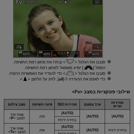
סובבו את הגלגל
ובחרו את מחוון רמת החשיפה.
הסמל [
] יופיע משמאל למחוון רמת החשיפה.
סובבו את הגלגל
כדי להגדיר את האפשרות הרצויה.
כדי לאפס את ההגדרה ל-[
±0
], לחץ על הלחצן
.
שילובי פונקציות במצב
Fv
מהירות
ערך צמצם
מהירות ISO
פיצוי חשיפה
מצב צילום
תריס
]
AUTO
[
שווה ערך
[
AUTO
]
[
AUTO
]
זמין
למצב
P
בחירה ידנית
]
AUTO
[
שווה ערך
בחירה ידנית
[
AUTO
]
זמין
למצב
Tv
בחירה ידנית