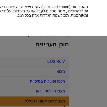
האתר הזה (cam.start.canon) עושה שימוש בעוגיות כדי לשפר את חווית המשתמש שלך ולנתח לתפעול ושיפור של האתר. תוכל למצוא עוד על השימוש שלנו בעוגיות
על “
להסכים
”, אתה מסכים לקבל את כל העוגיות. על ידי ל
ומאוחסנות. תוכ לשנות הגדרות אלה בכל רגע.
EOS R6 V
מצב צילום תמונות סטילס
D388-042
תוכן העניינים
EOS R6 V
מבוא
הכנה ופעולות בסיסיות
מצבי הקלטת וידאו
מצב צילום תמונות סטילס