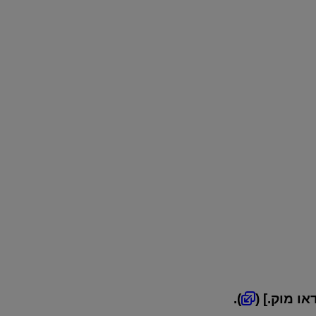
).
] (