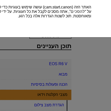
האתר הזה (cam.start.canon) עושה שימוש בעוגיות כדי לשפר את חווית המשתמש שלך ולנתח לתפעול ושיפור של האתר. תוכל למצוא עוד על השימוש שלנו בעוגיות
על “
להסכים
”, אתה מסכים לקבל את כל העוגיות. על ידי ל
ומאוחסנות. תוכ לשנות הגדרות אלה בכל רגע.
EOS R6 V
מצבי הקלטת וידאו
וידא
D388-040
תוכן העניינים
EOS R6 V
מבוא
הכנה ופעולות בסיסיות
מצבי הקלטת וידאו
הגדרת מצב צילום