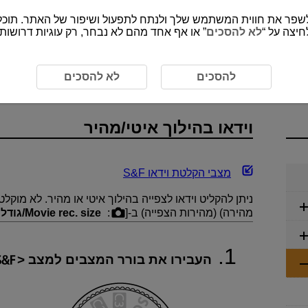
חיצה על “
לא להסכים
” או אף אחד מהם לא נבחר, רק עוגיות דרושות
ו בהילוך איטי/מהיר
להסכים
לא להסכים
וידאו בהילוך איטי/מהיר
מצבי הקלטת וידאו S&F
ניתן להקליט וידאו לצפייה בהילוך איטי או מהיר. לא מוק
מהירה) (מהירות הצפייה) ב-[
:
Movie rec. size/גודל וידאו מוק.
העבירו את בורר המצבים למצב