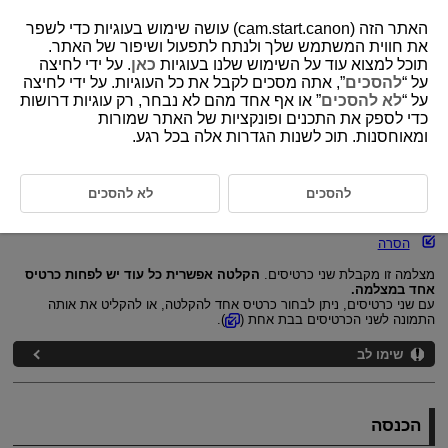
האתר הזה (cam.start.canon) עושה שימוש בעוגיות כדי לשפר
את חווית המשתמש שלך ולנתח לתפעול ושיפור של האתר.
תוכל למצוא עוד על השימוש שלנו בעוגיות
כאן
. על ידי לחיצה
על “
להסכים
”, אתה מסכים לקבל את כל העוגיות. על ידי לחיצה
D388-018
על “
לא להסכים
” או אף אחד מהם לא נבחר, רק עוגיות דרושות
כדי לספק את התכנים ופונקציות של האתר שמורות
הכנסה/הסרה של כרטיסים
ומאוחסנות. תוכ לשנות הגדרות אלה בכל רגע.
הכנסה
להסכים
לא להסכים
אתחול כרטיסים
הסרה
מצלמה זו מקבלת שני כרטיסים.
הקלטה אפשרית כל עוד יש לפחות כרטיס
אחד במצלמה.
עם שני כרטיסים, ניתן לבחור כרטיס אחד להקלטה, או להקליט את אותה
התמונה לשני הכרטיסים בבת אחת (
).
שימו לב
הכנסה