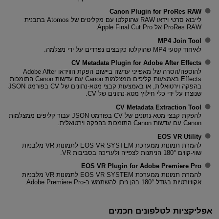
Canon Plugin for ProRes RAW
לייבוא ​​סרטי וידאו RAW שהוקלטו עם מקליטים של Atomos בתבנית
ProRes RAW אל Apple Final Cut Pro.
MP4 Join Tool
לאיחוד קטעי MP4 שהוקלטו כקבצים נפרדים על ידי מצלמה.
CV Metadata Plugin for Adobe After Effects
להוספה/הסרה של מאפייני עדשה ביישום הפקת הווידאו Adobe After
Effects באמצעות קליפים ממצלמות Canon עם עדשות Canon התומכות
בהפקה וירטואלית, או באמצעות קבצי מטא-נתונים של CV בפורמט JSON
שנוצרו על ידי כלי חילוץ מטא-נתונים של CV.
CV Metadata Extraction Tool
להפקת קבצי מטא-נתונים של CV בפורמט JSON עבור קליפים ממצלמות
Canon עם עדשות Canon התומכות בהפקה וירטואלית.
EOS VR Utility
להמרת תמונות ממערכת EOS VR SYSTEM לתמונות VR מלבניות
שווי-קווים 180° הניתנות לצפייה ולעריכה בסביבות VR.
EOS VR Plugin for Adobe Premiere Pro
להמרת תמונות ממערכת EOS VR SYSTEM לתמונות VR מלבניות
אקוויורטיות בגודל 180° בהן ניתן להשתמש ב-Adobe Premiere Pro.
אפליקציות לטלפונים חכמים