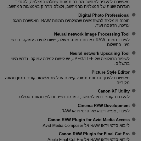
מאפשרת להעביר למחשב מחובר תמונות שצולמו במצלמה, להגדיר
הגדרות שונות של המצלמה מהמחשב, ולצלם מרחוק באמצעות המחשב.
Digital Photo Professional
תוכנה מומלצת למשתמשים שמצלמים תמונות RAW. מאפשרת הצגה,
עריכה, הדפסה ועוד.
Neural network Image Processing Tool
לעיבוד תמונה RAW באיכות תמונה מעולה, יישום למידה עמוקה. נדרש
מינוי בתשלום.
Neural network Upscaling Tool
לשיפור הרזולוציה של JPEG/TIFF, יש ליישם למידה עמוקה. נדרש מינוי
בתשלום.
Picture Style Editor
מאפשרת לערוך סגנונות תמונה קיימים או ליצור ולשמור קובצי סגנון תמונה
מקוריים.
Canon XF Utility
להעברת קובצי וידאו למחשב, כמו גם צפייה וחילוץ תמונות סטילס.
Cinema RAW Development
לעיבוד, צפייה וייצוא של סרטי וידאו RAW.
Canon RAW Plugin for Avid Media Access
לייבוא ​​סרטי וידאו RAW אל Avid Media Composer.
Canon RAW Plugin for Final Cut Pro
לייבוא ​​סרטי וידאו RAW אל Apple Final Cut Pro.