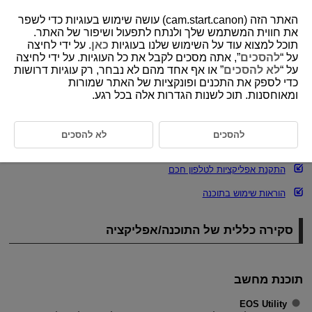
האתר הזה (cam.start.canon) עושה שימוש בעוגיות כדי לשפר
את חווית המשתמש שלך ולנתח לתפעול ושיפור של האתר.
תוכל למצוא עוד על השימוש שלנו בעוגיות
כאן
. על ידי לחיצה
על “
להסכים
”, אתה מסכים לקבל את כל העוגיות. על ידי לחיצה
D388-014
על “
לא להסכים
” או אף אחד מהם לא נבחר, רק עוגיות דרושות
כדי לספק את התכנים ופונקציות של האתר שמורות
תוכנה/אפליקציה
ומאוחסנות. תוכ לשנות הגדרות אלה בכל רגע.
סקירה כללית של התוכנה/אפליקציה
להסכים
לא להסכים
התקנת תוכנת מחשב
התקנת אפליקציות לטלפון חכם
הוראות שימוש בתוכנה
סקירה כללית של התוכנה/אפליקציה
תוכנת מחשב
EOS Utility