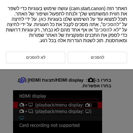
האתר הזה (cam.start.canon) עושה שימוש בעוגיות כדי לשפר
את חווית המשתמש שלך ולנתח לתפעול ושיפור של האתר.
תוכל למצוא עוד על השימוש שלנו בעוגיות
כאן
. על ידי לחיצה
על “
להסכים
”, אתה מסכים לקבל את כל העוגיות. על ידי לחיצה
D375-113
על “
לא להסכים
” או אף אחד מהם לא נבחר, רק עוגיות דרושות
כדי לספק את התכנים ופונקציות של האתר שמורות
תצוגה במהלך חיבור HDMI
ומאוחסנות. תוכ לשנות הגדרות אלה בכל רגע.
ניתן להתאים אישית את אופן הצגת הווידאו כשהוא מוקלט באמצעות HDMI
למכשיר חיצוני. פלט הווידאו עצמו תואם להגדרה [
Movie rec. size/גודל וידאו
להסכים
לא להסכים
מוק.
].
הגדרת ברירת המחדל היא [
].
בחרו ב-[
:
HDMI display/תצוגת HDMI
] (
).
בחרו אפשרות.